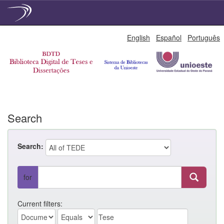
Skip
English
Español
Português
navigation
Search
Search:
for
Current filters: