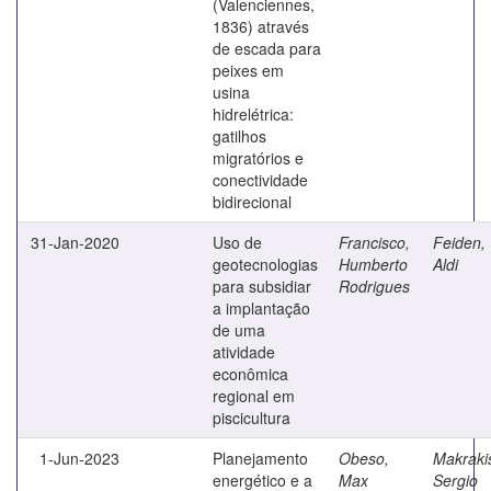
(Valenciennes,
1836) através
de escada para
peixes em
usina
hidrelétrica:
gatilhos
migratórios e
conectividade
bidirecional
31-Jan-2020
Uso de
Francisco,
Feiden,
geotecnologias
Humberto
Aldi
para subsidiar
Rodrigues
a implantação
de uma
atividade
econômica
regional em
piscicultura
1-Jun-2023
Planejamento
Obeso,
Makraki
energético e a
Max
Sergio