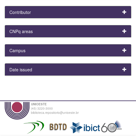
Contributor
CNPq areas
Campus
Date issued
UNIOESTE
(45) 3220-3000
biblioteca.repositorio@unioeste.br