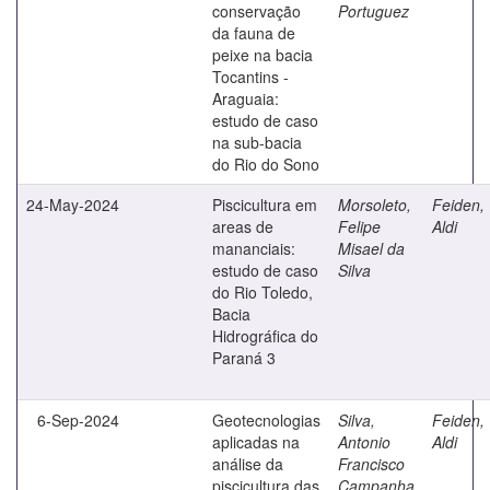
conservação
Portuguez
da fauna de
peixe na bacia
Tocantins -
Araguaia:
estudo de caso
na sub-bacia
do Rio do Sono
24-May-2024
Piscicultura em
Morsoleto,
Feiden,
areas de
Felipe
Aldi
mananciais:
Misael da
estudo de caso
Silva
do Rio Toledo,
Bacia
Hidrográfica do
Paraná 3
6-Sep-2024
Geotecnologias
Silva,
Feiden,
aplicadas na
Antonio
Aldi
análise da
Francisco
piscicultura das
Campanha