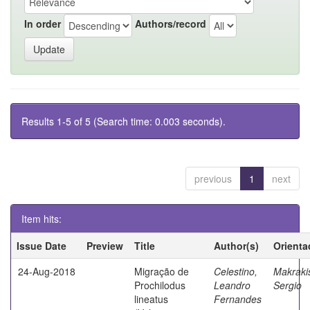
In order
Authors/record
Results 1-5 of 5 (Search time: 0.003 seconds).
previous
1
next
Item hits:
Issue Date
Preview
Title
Author(s)
Orienta
24-Aug-2018
Migração de
Celestino,
Makraki
Prochilodus
Leandro
Sergio
lineatus
Fernandes