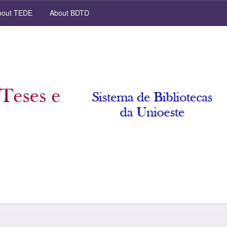
out TEDE
About BDTD