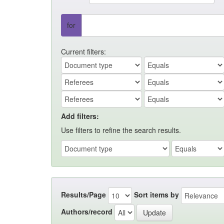
for
Current filters:
Add filters:
Use filters to refine the search results.
Results/Page
Sort items by
Authors/record