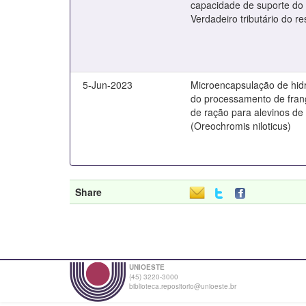
capacidade de suporte do 
Verdadeiro tributário do re
5-Jun-2023
Microencapsulação de hid
do processamento de fra
de ração para alevinos de t
(Oreochromis niloticus)
Share
UNIOESTE
(45) 3220-3000
biblioteca.repositorio@unioeste.br