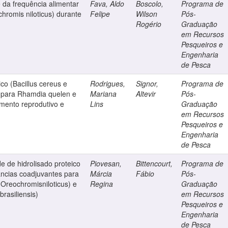
 da frequência alimentar
Fava, Aldo
Boscolo,
Programa de
chromis niloticus) durante
Felipe
Wilson
Pós-
Rogério
Graduação
em Recursos
Pesqueiros e
Engenharia
de Pesca
co (Bacillus cereus e
Rodrigues,
Signor,
Programa de
as para Rhamdia quelen e
Mariana
Altevir
Pós-
imento reprodutivo e
Lins
Graduação
em Recursos
Pesqueiros e
Engenharia
de Pesca
de de hidrolisado proteico
Piovesan,
Bittencourt,
Programa de
ncias coadjuvantes para
Márcia
Fábio
Pós-
 (Oreochromisniloticus) e
Regina
Graduação
rasiliensis)
em Recursos
Pesqueiros e
Engenharia
de Pesca