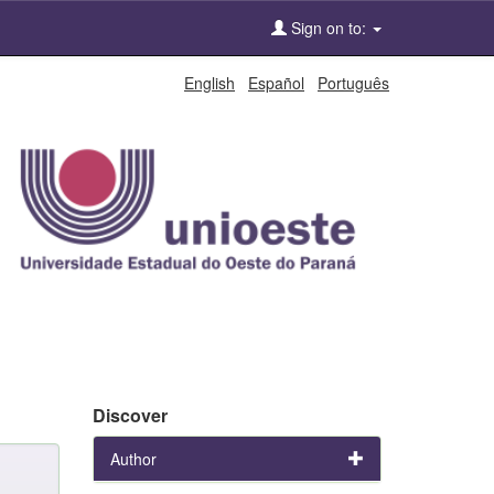
Sign on to:
English
Español
Português
Discover
Author