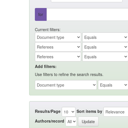
for
Current filters:
Add filters:
Use filters to refine the search results.
Results/Page
Sort items by
Authors/record