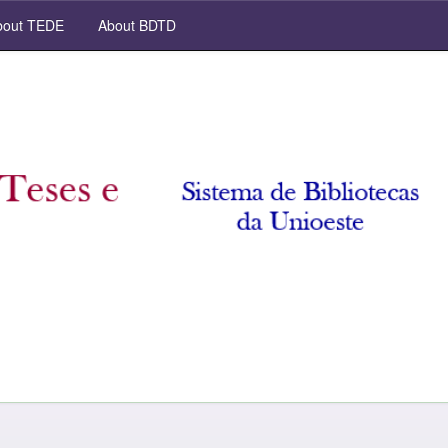
out TEDE
About BDTD