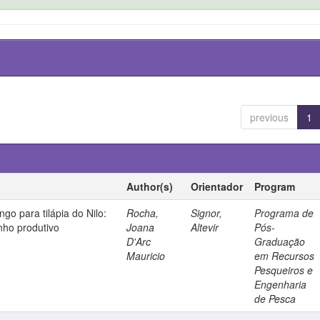
previous
1
Author(s)
Orientador
Program
ngo para tilápia do Nilo:
Rocha,
Signor,
Programa de
nho produtivo
Joana
Altevir
Pós-
D'Arc
Graduação
Mauricio
em Recursos
Pesqueiros e
Engenharia
de Pesca