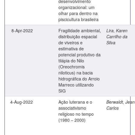
desenvolvimento
organizacional: um
olhar para dentro na
piscicultura brasileira
8-Apr-2022
Fragilidade ambiental,
Lira, Karen
distribuição espacial
Carrilho da
de viveiros e
Silva
estimativa de
potencial produtivo da
tilápia do Nilo
(Oreochromis
niloticus) na bacia
hidrográfica do Arroio
Marreco utilizando
SIG
4-Aug-2022
Ação luterana e o
Berwaldt, Jean
associativismo
Carlos
religioso no tempo
(1980 – 2000)