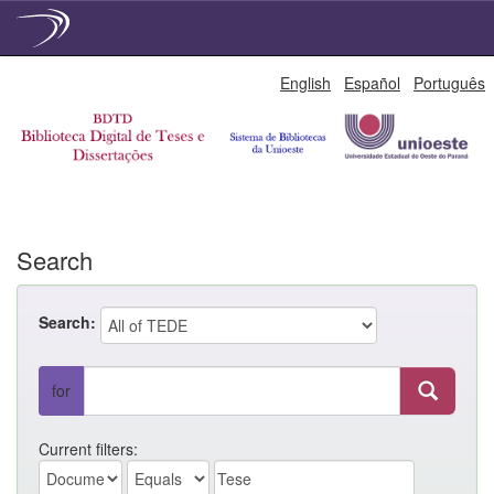
Skip
English
Español
Português
navigation
Search
Search:
for
Current filters: