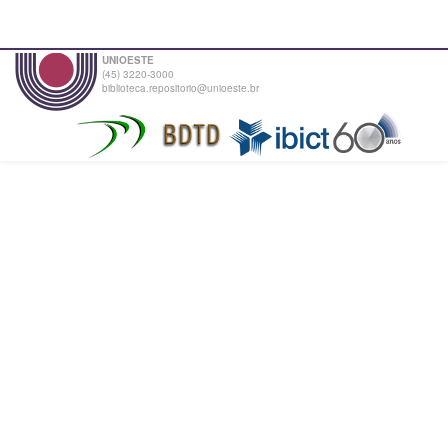
UNIOESTE
(45) 3220-3000
biblioteca.repositorio@unioeste.br