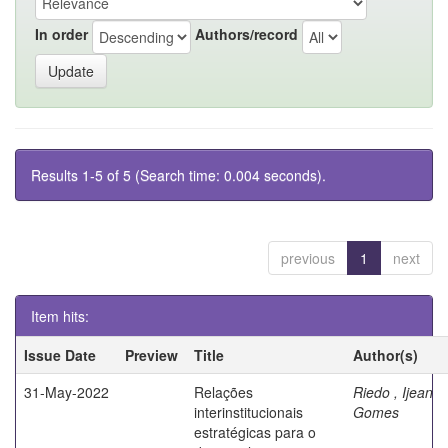
In order
Authors/record
Results 1-5 of 5 (Search time: 0.004 seconds).
previous
1
next
Item hits:
Issue Date
Preview
Title
Author(s)
31-May-2022
Relações
Riedo , Ijean
interinstitucionais
Gomes
estratégicas para o