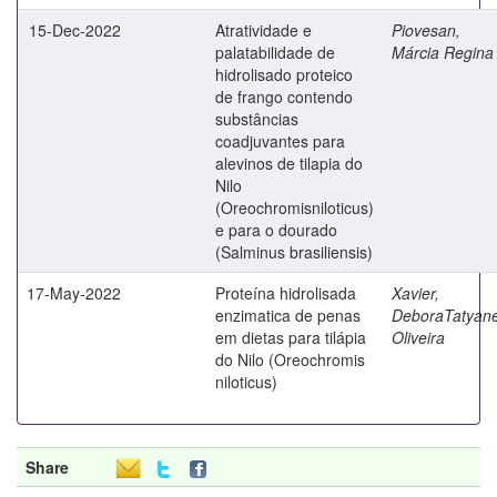
15-Dec-2022
Atratividade e
Piovesan,
palatabilidade de
Márcia Regina
hidrolisado proteico
de frango contendo
substâncias
coadjuvantes para
alevinos de tilapia do
Nilo
(Oreochromisniloticus)
e para o dourado
(Salminus brasiliensis)
17-May-2022
Proteína hidrolisada
Xavier,
enzimatica de penas
DeboraTatyan
em dietas para tilápia
Oliveira
do Nilo (Oreochromis
niloticus)
Share