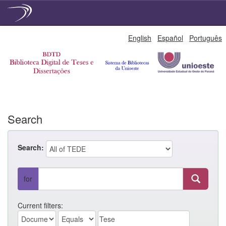
Skip
English
Español
Português
navigation
Search
Search:
for
Current filters: