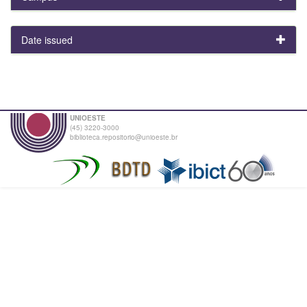
Date issued
UNIOESTE
(45) 3220-3000
biblioteca.repositorio@unioeste.br