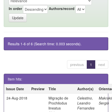
In order
Authors/record
Results 1-6 of 6 (Search time: 0.003 seconds).
previous
1
next
Item hits:
Issue Date
Preview
Title
Author(s)
Orienta
24-Aug-2018
Migração de
Celestino,
Makraki
Prochilodus
Leandro
Sergio
lineatus
Fernandes