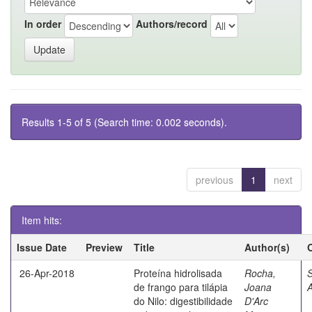
In order
Authors/record
Results 1-5 of 5 (Search time: 0.002 seconds).
previous
1
next
Item hits:
Issue Date
Preview
Title
Author(s)
26-Apr-2018
Proteína hidrolisada
Rocha,
S
de frango para tilápia
Joana
A
do Nilo: digestibilidade
D'Arc