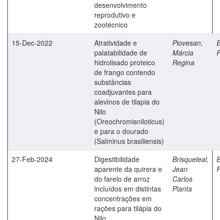
desenvolvimento
reprodutivo e
zootécnico
15-Dec-2022
Atratividade e
Piovesan,
B
palatabilidade de
Márcia
hidrolisado proteico
Regina
de frango contendo
substâncias
coadjuvantes para
alevinos de tilapia do
Nilo
(Oreochromisniloticus)
e para o dourado
(Salminus brasiliensis)
27-Feb-2024
Digestibilidade
Brisqueleal,
B
aparente da quirera e
Jean
do farelo de arroz
Carlos
incluídos em distintas
Pianta
concentrações em
rações para tilápia do
Nilo