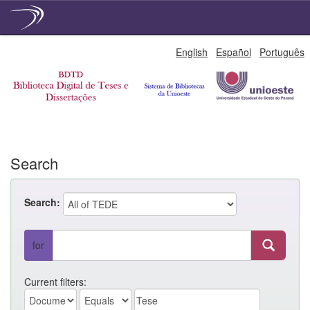
Skip
English
Español
Português
navigation
Search
Search:
for
Current filters: