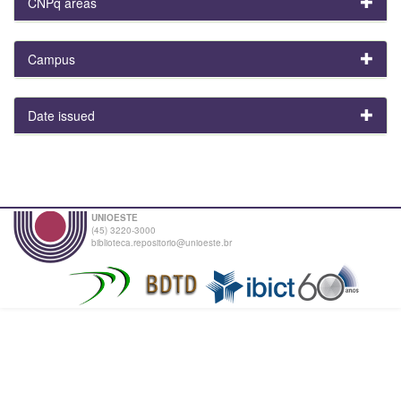
CNPq areas
Campus
Date issued
UNIOESTE
(45) 3220-3000
biblioteca.repositorio@unioeste.br