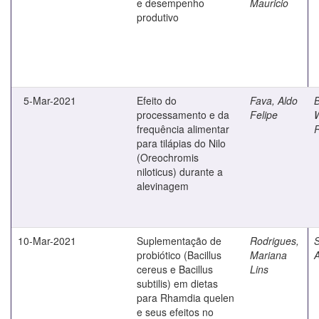
e desempenho
Mauricio
produtivo
5-Mar-2021
Efeito do
Fava, Aldo
B
processamento e da
Felipe
W
frequência alimentar
para tilápias do Nilo
(Oreochromis
niloticus) durante a
alevinagem
10-Mar-2021
Suplementação de
Rodrigues,
S
probiótico (Bacillus
Mariana
A
cereus e Bacillus
Lins
subtilis) em dietas
para Rhamdia quelen
e seus efeitos no