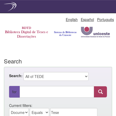
Skip
English
Español
Português
navigation
Search
Search:
for
Current filters: