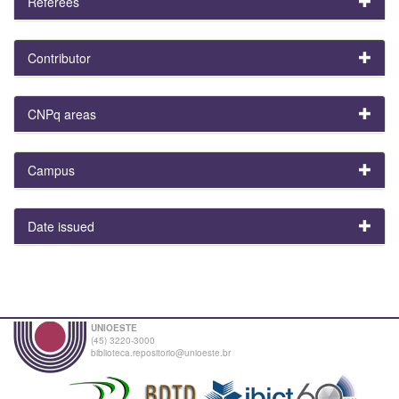
Referees
Contributor
CNPq areas
Campus
Date issued
UNIOESTE
(45) 3220-3000
biblioteca.repositorio@unioeste.br