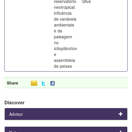
reservatório
Silva
neotropical:
influência
de variáveis
ambientais
e da
paisagem
no
ictioplâncton
e
assembleia
de peixes
Share
Discover
Advisor