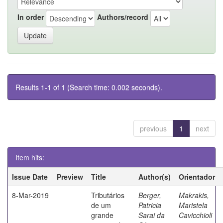
In order
Authors/record
Results 1-1 of 1 (Search time: 0.002 seconds).
previous
1
next
Item hits:
Issue Date
Preview
Title
Author(s)
Orientador
8-Mar-2019
Tributários
Berger,
Makrakis,
de um
Patricia
Maristela
grande
Sarai da
Cavicchioli