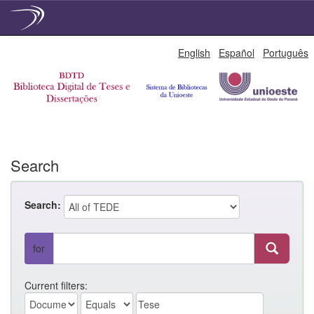
Skip
English
Español
Português
navigation
Search
Search:
for
Current filters: