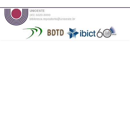
UNIOESTE
(45) 3220-3000
biblioteca.repositorio@unioeste.br