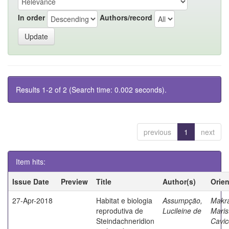
In order
Authors/record
Results 1-2 of 2 (Search time: 0.002 seconds).
previous
1
next
Item hits:
Issue Date
Preview
Title
Author(s)
Orie
27-Apr-2018
Habitat e biologia
Assumpção,
Makra
reprodutiva de
Lucileine de
Maris
Steindachneridion
Cavic