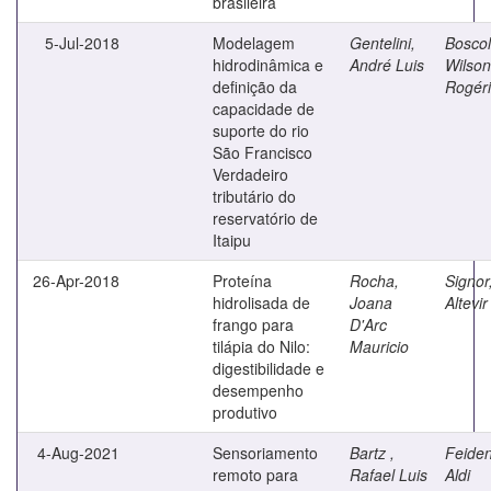
brasileira
5-Jul-2018
Modelagem
Gentelini,
Boscol
hidrodinâmica e
André Luis
Wilson
definição da
Rogér
capacidade de
suporte do rio
São Francisco
Verdadeiro
tributário do
reservatório de
Itaipu
26-Apr-2018
Proteína
Rocha,
Signor
hidrolisada de
Joana
Altevir
frango para
D'Arc
tilápia do Nilo:
Mauricio
digestibilidade e
desempenho
produtivo
4-Aug-2021
Sensoriamento
Bartz ,
Feiden
remoto para
Rafael Luis
Aldi