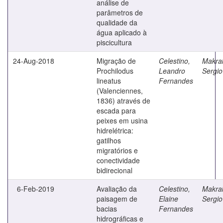
análise de
parâmetros de
qualidade da
água aplicado à
piscicultura
24-Aug-2018
Migração de
Celestino,
Makrak
Prochilodus
Leandro
Sergio
lineatus
Fernandes
(Valenciennes,
1836) através de
escada para
peixes em usina
hidrelétrica:
gatilhos
migratórios e
conectividade
bidirecional
6-Feb-2019
Avaliação da
Celestino,
Makrak
paisagem de
Elaine
Sergio
bacias
Fernandes
hidrográficas e