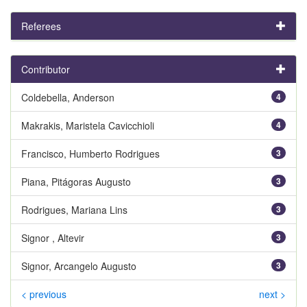
Referees
Contributor
Coldebella, Anderson
4
Makrakis, Maristela Cavicchioli
4
Francisco, Humberto Rodrigues
3
Piana, Pitágoras Augusto
3
Rodrigues, Mariana Lins
3
Signor , Altevir
3
Signor, Arcangelo Augusto
3
< previous
next >