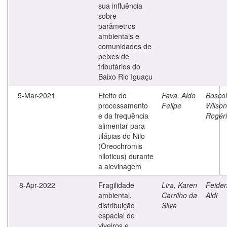
sua influência
sobre
parâmetros
ambientais e
comunidades de
peixes de
tributários do
Baixo Rio Iguaçu
5-Mar-2021
Efeito do
Fava, Aldo
Boscol
processamento
Felipe
Wilson
e da frequência
Rogér
alimentar para
tilápias do Nilo
(Oreochromis
niloticus) durante
a alevinagem
8-Apr-2022
Fragilidade
Lira, Karen
Feiden
ambiental,
Carrilho da
Aldi
distribuição
Silva
espacial de
viveiros e