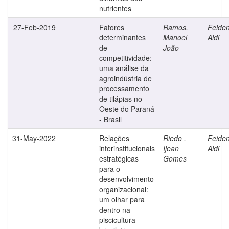
nutrientes
27-Feb-2019
Fatores
Ramos,
Feiden
determinantes
Manoel
Aldi
de
João
competitividade:
uma análise da
agroindústria de
processamento
de tilápias no
Oeste do Paraná
- Brasil
31-May-2022
Relações
Riedo ,
Feiden
interinstitucionais
Ijean
Aldi
estratégicas
Gomes
para o
desenvolvimento
organizacional:
um olhar para
dentro na
piscicultura