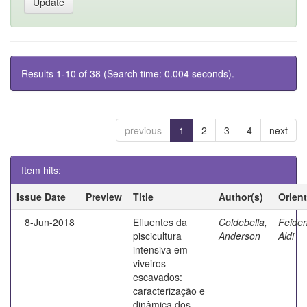
Results 1-10 of 38 (Search time: 0.004 seconds).
previous
1
2
3
4
next
Item hits:
Issue Date
Preview
Title
Author(s)
Orien
8-Jun-2018
Efluentes da
Coldebella,
Feiden
piscicultura
Anderson
Aldi
intensiva em
viveiros
escavados:
caracterização e
dinâmica dos