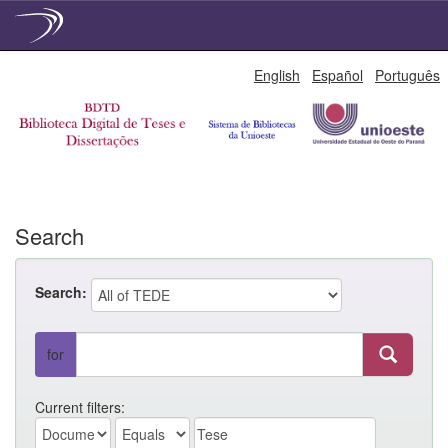
Skip
English
Español
Português
navigation
Search
Search:
for
Current filters: