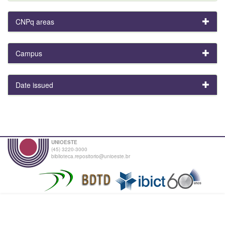
CNPq areas
Campus
Date issued
UNIOESTE
(45) 3220-3000
biblioteca.repositorio@unioeste.br