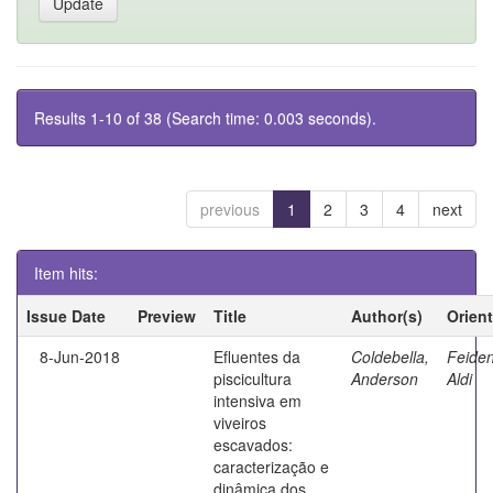
Results 1-10 of 38 (Search time: 0.003 seconds).
previous
1
2
3
4
next
Item hits:
Issue Date
Preview
Title
Author(s)
Orien
8-Jun-2018
Efluentes da
Coldebella,
Feiden
piscicultura
Anderson
Aldi
intensiva em
viveiros
escavados:
caracterização e
dinâmica dos