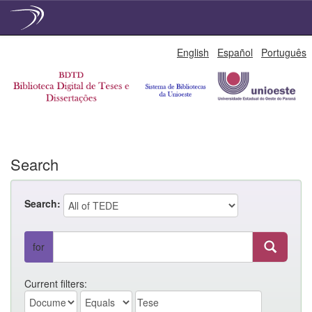
Skip
English
Español
Português
navigation
Search
Search:
for
Current filters: