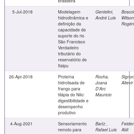
brasileira
5-Jul-2018
Modelagem
Gentelini,
Boscol
hidrodinâmica e
André Luis
Wilson
definição da
Rogér
capacidade de
suporte do rio
São Francisco
Verdadeiro
tributário do
reservatório de
Itaipu
26-Apr-2018
Proteína
Rocha,
Signor
hidrolisada de
Joana
Altevir
frango para
D'Arc
tilápia do Nilo:
Mauricio
digestibilidade e
desempenho
produtivo
4-Aug-2021
Sensoriamento
Bartz ,
Feiden
remoto para
Rafael Luis
Aldi