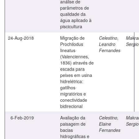
análise de
parâmetros de
qualidade da
água aplicado à
piscicultura
24-Aug-2018
Migração de
Celestino,
Makrak
Prochilodus
Leandro
Sergio
lineatus
Fernandes
(Valenciennes,
1836) através de
escada para
peixes em usina
hidrelétrica:
gatilhos
migratórios e
conectividade
bidirecional
6-Feb-2019
Avaliação da
Celestino,
Makrak
paisagem de
Elaine
Sergio
bacias
Fernandes
hidrográficas e