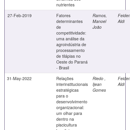
nutrientes
27-Feb-2019
Fatores
Ramos,
Feiden
determinantes
Manoel
Aldi
de
João
competitividade:
uma análise da
agroindústria de
processamento
de tilápias no
Oeste do Paraná
- Brasil
31-May-2022
Relações
Riedo ,
Feiden
interinstitucionais
Ijean
Aldi
estratégicas
Gomes
para o
desenvolvimento
organizacional:
um olhar para
dentro na
piscicultura