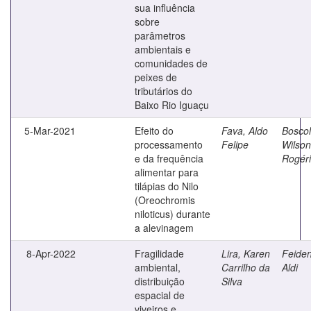
sua influência
sobre
parâmetros
ambientais e
comunidades de
peixes de
tributários do
Baixo Rio Iguaçu
5-Mar-2021
Efeito do
Fava, Aldo
Boscol
processamento
Felipe
Wilson
e da frequência
Rogér
alimentar para
tilápias do Nilo
(Oreochromis
niloticus) durante
a alevinagem
8-Apr-2022
Fragilidade
Lira, Karen
Feiden
ambiental,
Carrilho da
Aldi
distribuição
Silva
espacial de
viveiros e