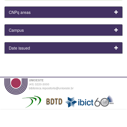
CNPq areas
Campus
Date issued
UNIOESTE
(45) 3220-3000
biblioteca.repositorio@unioeste.br