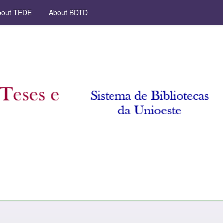
out TEDE
About BDTD