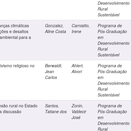
Desenvolvimento
Rural
Sustentável
anças climáticas
Gonzalez,
Carniatto,
Programa de
ções e desafios
Aline Costa
Irene
Pós-Graduação
ambiental para a
em
Desenvolvimento
Rural
Sustentável
ivismo religioso no
Berwaldt,
Ahlert,
Programa de
Jean
Alvori
Pós-Graduação
Carlos
em
Desenvolvimento
Rural
Sustentável
nsão rural no Estado
Santos,
Zonin,
Programa de
a discussão
Tatiane dos
Valdecir
Pós-Graduação
José
em
Desenvolvimento
Rural