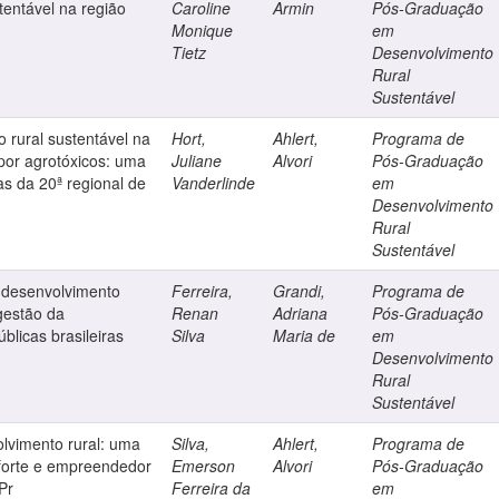
tentável na região
Caroline
Armin
Pós-Graduação
Monique
em
Tietz
Desenvolvimento
Rural
Sustentável
o rural sustentável na
Hort,
Ahlert,
Programa de
 por agrotóxicos: uma
Juliane
Alvori
Pós-Graduação
as da 20ª regional de
Vanderlinde
em
Desenvolvimento
Rural
Sustentável
o desenvolvimento
Ferreira,
Grandi,
Programa de
 gestão da
Renan
Adriana
Pós-Graduação
úblicas brasileiras
Silva
Maria de
em
Desenvolvimento
Rural
Sustentável
olvimento rural: uma
Silva,
Ahlert,
Programa de
 forte e empreendedor
Emerson
Alvori
Pós-Graduação
Pr
Ferreira da
em