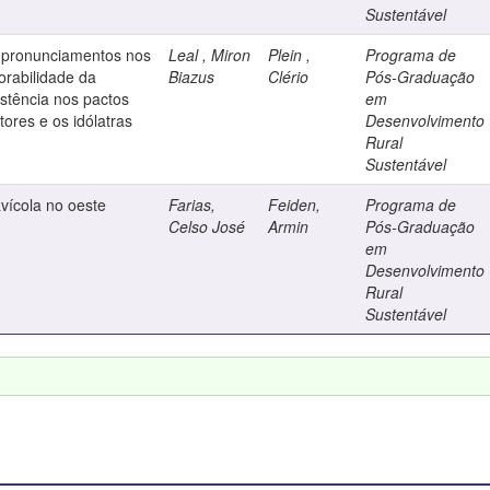
Sustentável
s pronunciamentos nos
Leal , Miron
Plein ,
Programa de
orabilidade da
Biazus
Clério
Pós-Graduação
istência nos pactos
em
tores e os idólatras
Desenvolvimento
Rural
Sustentável
avícola no oeste
Farias,
Feiden,
Programa de
Celso José
Armin
Pós-Graduação
em
Desenvolvimento
Rural
Sustentável