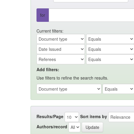
for
Current filters:
Add filters:
Use filters to refine the search results.
Results/Page
Sort items by
Authors/record