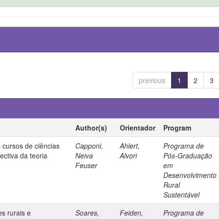
previous
1
2
3
Author(s)
Orientador
Program
 cursos de ciências
Capponi,
Ahlert,
Programa de
ectiva da teoria
Neiva
Alvori
Pós-Graduação
Feuser
em
Desenvolvimento
Rural
Sustentável
s rurais e
Soares,
Feiden,
Programa de