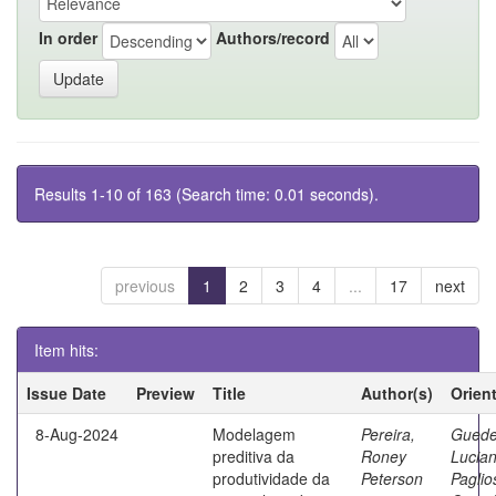
In order
Authors/record
Results 1-10 of 163 (Search time: 0.01 seconds).
previous
1
2
3
4
...
17
next
Item hits:
Issue Date
Preview
Title
Author(s)
Orien
8-Aug-2024
Modelagem
Pereira,
Guede
preditiva da
Roney
Lucia
produtividade da
Peterson
Paglio