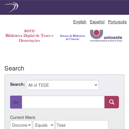
Skip
English
Español
Português
navigation
Search
Search:
for
Current filters: