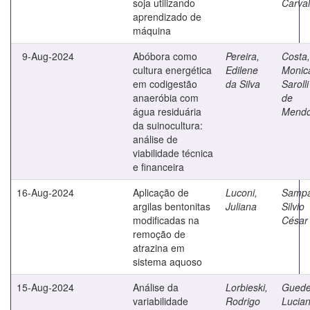
soja utilizando
Carva
aprendizado de
máquina
9-Aug-2024
Abóbora como
Pereira,
Costa,
cultura energética
Edilene
Monic
em codigestão
da Silva
Sarolli
anaeróbia com
de
água residuária
Mend
da suinocultura:
análise de
viabilidade técnica
e financeira
16-Aug-2024
Aplicação de
Luconi,
Sampa
argilas bentonitas
Juliana
Silvio
modificadas na
César
remoção de
atrazina em
sistema aquoso
15-Aug-2024
Análise da
Lorbieski,
Guede
variabilidade
Rodrigo
Lucia