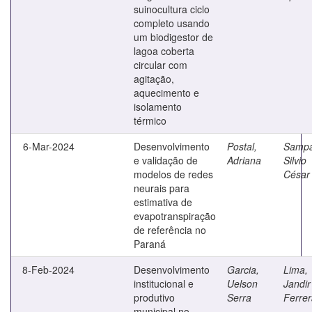
suinocultura ciclo
completo usando
um biodigestor de
lagoa coberta
circular com
agitação,
aquecimento e
isolamento
térmico
6-Mar-2024
Desenvolvimento
Postal,
Sampa
e validação de
Adriana
Silvio
modelos de redes
César
neurais para
estimativa de
evapotranspiração
de referência no
Paraná
8-Feb-2024
Desenvolvimento
Garcia,
Lima,
institucional e
Uelson
Jandir
produtivo
Serra
Ferrer
municipal no