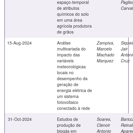
espaço-temporal
Paglio
de atributos
Carva
químicos do solo
em uma área
agrícola produtora
de grãos
15-Aug-2024
Análise
Zampiva,
Siquei
multivariada do
Marcelo
Jair
impacto das
Machado
Anton
variáveis
Marquez
Cruz
meteorológicas
locais no
desempenho da
geração de
energia elétrica de
um sistema
fotovoltaico
conectado à rede
31-Oct-2024
Estudos de
Soares,
Baricca
produção de
Clenoir
Reina
biogás em
Antonio
Apare