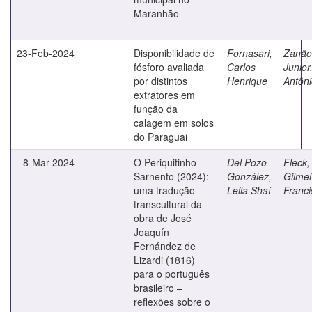
Maranhão
23-Feb-2024
Disponibilidade de
Fornasari,
Zanão
fósforo avaliada
Carlos
Junior
por distintos
Henrique
Antôn
extratores em
função da
calagem em solos
do Paraguai
8-Mar-2024
O Periquitinho
Del Pozo
Fleck,
Sarnento (2024):
González,
Gilmei
uma tradução
Leila Shaí
Franci
transcultural da
obra de José
Joaquín
Fernández de
Lizardi (1816)
para o português
brasileiro –
reflexões sobre o