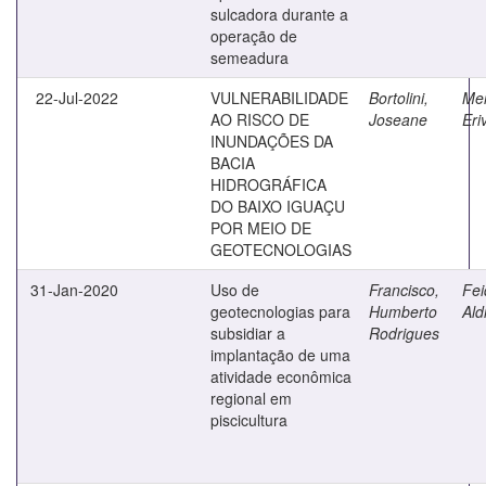
sulcadora durante a
operação de
semeadura
22-Jul-2022
VULNERABILIDADE
Bortolini,
Mer
AO RISCO DE
Joseane
Eri
INUNDAÇÕES DA
BACIA
HIDROGRÁFICA
DO BAIXO IGUAÇU
POR MEIO DE
GEOTECNOLOGIAS
31-Jan-2020
Uso de
Francisco,
Fei
geotecnologias para
Humberto
Ald
subsidiar a
Rodrigues
implantação de uma
atividade econômica
regional em
piscicultura