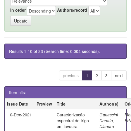
In order
Authors/record
Results 1-10 of 23 (Search time: 0.004 seconds).
previous
1
2
3
next
Item hits:
Issue Date
Preview
Title
Author(s)
Ori
6-Dec-2021
Caracterização
Ganascini
Mer
espectral de trigo
Donato,
Eri
em lavoura
Diandra