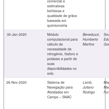
comercial e
estimativas
biofísicas e
qualidade de grãos
baseada em
quimiometria
30-Jan-2020
Módulo
Beneduzzi,
Sou
computacional para
Humberto
Ed
cálculo da
Martins
Go
necessidade de
nitrogênio, fósforo e
potássio a partir de
suas
disponibilidades no
solo
26-Nov-2020
Sistema de
Lamb,
Mag
Navegação para
Juliano
Mar
Atividades em
Rodrigo
Fur
Campo – SNAC