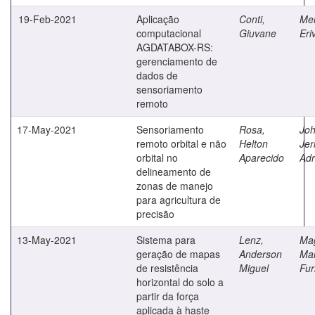
19-Feb-2021
Aplicação
Conti,
Mer
computacional
Giuvane
Eri
AGDATABOX-RS:
gerenciamento de
dados de
sensoriamento
remoto
17-May-2021
Sensoriamento
Rosa,
Joh
remoto orbital e não
Helton
Jer
orbital no
Aparecido
Adr
delineamento de
zonas de manejo
para agricultura de
precisão
13-May-2021
Sistema para
Lenz,
Mag
geração de mapas
Anderson
Mar
de resistência
Miguel
Fur
horizontal do solo a
partir da força
aplicada à haste