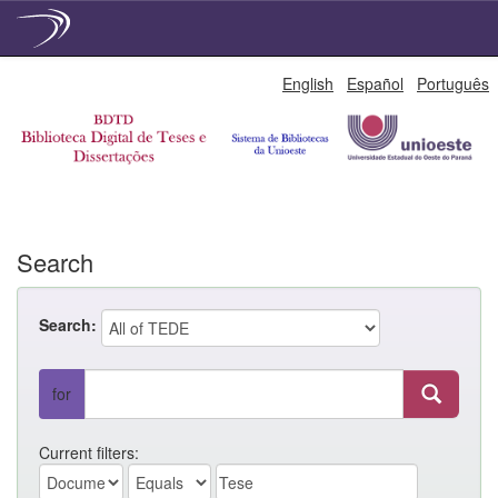
Skip
English
Español
Português
navigation
Search
Search:
for
Current filters: