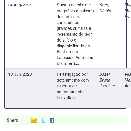
14-Aug-2024
Silicato de cálcio e
Sord,
Mag
magnésio e calcário
Cindia
Mar
dolomítico na
Fur
sanidade de
grandes culturas e
incremento do teor
de silício e
disponibilidade de
Fósforo em
Latossolo Vermelho
Distroférrico
13-Jun-2023
Fertirrigação por
Bazei,
Vil
gotejamento com
Bruna
Mar
sistema de
Caroline
Ant
bombeamento
fotovoltaica
Share