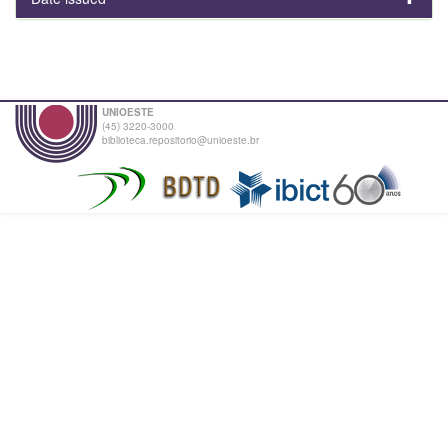
UNIOESTE
(45) 3220-3000
biblioteca.repositorio@unioeste.br