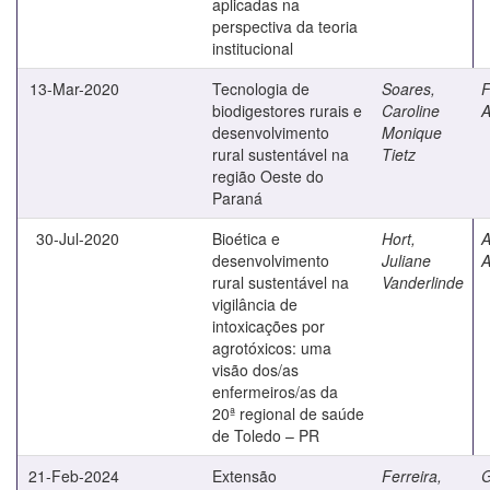
aplicadas na
perspectiva da teoria
institucional
13-Mar-2020
Tecnologia de
Soares,
F
biodigestores rurais e
Caroline
A
desenvolvimento
Monique
rural sustentável na
Tietz
região Oeste do
Paraná
30-Jul-2020
Bioética e
Hort,
A
desenvolvimento
Juliane
A
rural sustentável na
Vanderlinde
vigilância de
intoxicações por
agrotóxicos: uma
visão dos/as
enfermeiros/as da
20ª regional de saúde
de Toledo – PR
21-Feb-2024
Extensão
Ferreira,
G