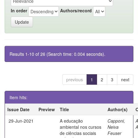
In order
Authors/record
Results 1-10 of 26 (Search time: 0.004 seconds).
previous
1
2
3
next
Item hits:
Issue Date
Preview
Title
Author(s)
O
29-Jun-2021
A educação
Capponi,
A
ambiental nos cursos
Neiva
A
de ciências sociais
Feuser