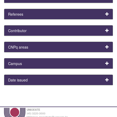
Referees
Contributor
CNPq areas
Campus
Date issued
UNIOESTE
(45) 3220-3000
biblioteca.repositorio@unioeste.br