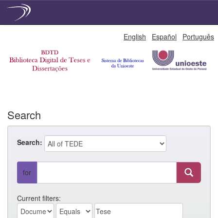
Skip
English
Español
Português
navigation
Search
Search:
for
Current filters: