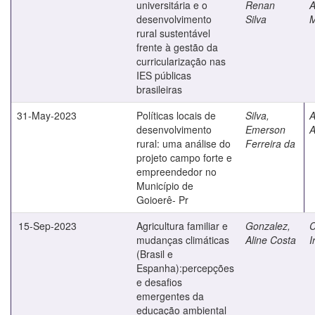
universitária e o
Renan
A
desenvolvimento
Silva
M
rural sustentável
frente à gestão da
curricularização nas
IES públicas
brasileiras
31-May-2023
Políticas locais de
Silva,
A
desenvolvimento
Emerson
A
rural: uma análise do
Ferreira da
projeto campo forte e
empreendedor no
Município de
Goioerê- Pr
15-Sep-2023
Agricultura familiar e
Gonzalez,
C
mudanças climáticas
Aline Costa
I
(Brasil e
Espanha):percepções
e desafios
emergentes da
educação ambiental