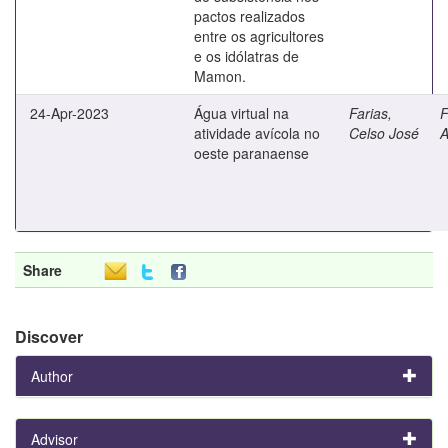
pactos realizados
entre os agricultores
e os idólatras de
Mamon.
24-Apr-2023
Água virtual na
Farias,
F
atividade avícola no
Celso José
A
oeste paranaense
Share
Discover
Author
Advisor