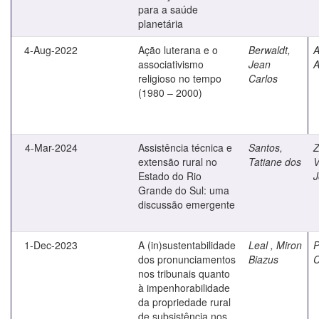
para a saúde
planetária
4-Aug-2022
Ação luterana e o
Berwaldt,
A
associativismo
Jean
A
religioso no tempo
Carlos
(1980 – 2000)
4-Mar-2024
Assistência técnica e
Santos,
Z
extensão rural no
Tatiane dos
V
Estado do Rio
J
Grande do Sul: uma
discussão emergente
1-Dec-2023
A (in)sustentabilidade
Leal , Miron
P
dos pronunciamentos
Biazus
C
nos tribunais quanto
à impenhorabilidade
da propriedade rural
de subsistência nos