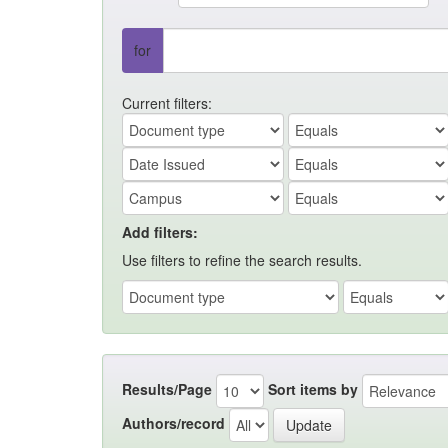
for
Current filters:
Add filters:
Use filters to refine the search results.
Results/Page
Sort items by
Authors/record