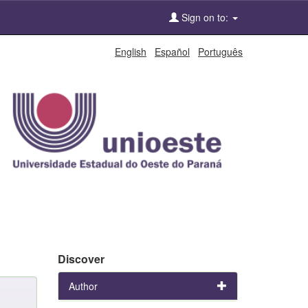
Sign on to:
English
Español
Português
Discover
Author