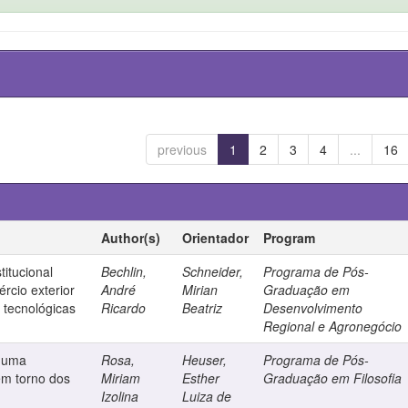
previous
1
2
3
4
...
16
Author(s)
Orientador
Program
titucional
Bechlin,
Schneider,
Programa de Pós-
rcio exterior
André
Mirian
Graduação em
s tecnológicas
Ricardo
Beatriz
Desenvolvimento
Regional e Agronegócio
: uma
Rosa,
Heuser,
Programa de Pós-
em torno dos
Miriam
Esther
Graduação em Filosofia
Izolina
Luiza de