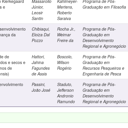
m Kierkegaard
Massarollo
Kahlmeyer-
Programa de Pós-
s e
Júnior,
Mertens,
Graduação em Filosofia
Leosir
Roberto
Santin
Saraiva
senvolvimento
Chibiaqui,
Rocha Jr.,
Programa de Pós-
nança da
Eloiza Dal
Weimar
Graduação em
Pozzo
Freire da
Desenvolvimento
Regional e Agronegócio
ade de
Hattori,
Boscolo,
Programa de Pós-
uidos e secos e
Jahina
Wilson
Graduação em
inos de
Fagundes
Rogério
Recursos Pesqueiros e
ensis)
de Assis
Engenharia de Pesca
senvolvimento
Passini,
Staduto,
Programa de Pós-
João José
Jefferson
Graduação em
Andronio
Desenvolvimento
Ramundo
Regional e Agronegócio