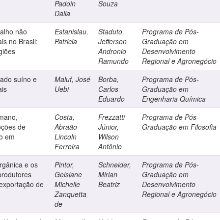
Padoin
Souza
Dalla
alho não
Estanislau,
Staduto,
Programa de Pós-
is no Brasil:
Patricia
Jefferson
Graduação em
giões
Andronio
Desenvolvimento
Ramundo
Regional e Agronegócio
gado suíno e
Maluf, José
Borba,
Programa de Pós-
ais
Uebi
Carlos
Graduação em
Eduardo
Engenharia Química
mano,
Costa,
Frezzatti
Programa de Pós-
oções de
Abraão
Júnior,
Graduação em Filosofia
ão em
Lincoln
Wilson
Ferreira
Antônio
rgânica e os
Pintor,
Schneider,
Programa de Pós-
produtores
Geisiane
Mirian
Graduação em
 exportação de
Michelle
Beatriz
Desenvolvimento
Zanquetta
Regional e Agronegócio
de