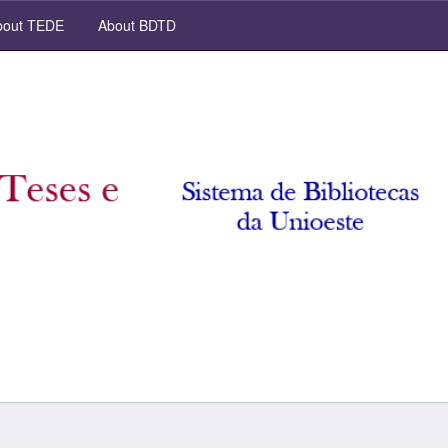
out TEDE
About BDTD