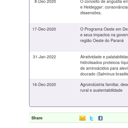
8-Dec-2020
O conceito de angústia e
e Heidegger: consonância
dissensões.
17-Dec-2020
O Programa Oeste em De
e seus impactos na gover
região Oeste do Paraná
31-Jan-2022
Atratividade e palatabilid
hidrolisados proteicos líq
de aminoácidos para alev
dourado (Salminus brasili
16-Dec-2020
Agroindústria familiar, de
rural e sustentabilidade
Share