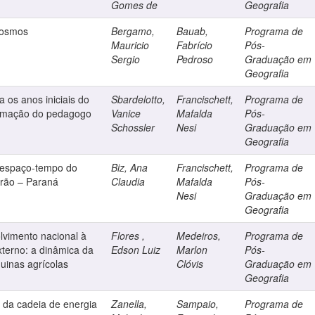
Gomes de
Geografia
 cosmos
Bergamo,
Bauab,
Programa de
Mauricio
Fabrício
Pós-
Sergio
Pedroso
Graduação em
Geografia
 os anos iniciais do
Sbardelotto,
Francischett,
Programa de
ormação do pedagogo
Vanice
Mafalda
Pós-
Schossler
Nesi
Graduação em
Geografia
 espaço-tempo do
Biz, Ana
Francischett,
Programa de
ltrão – Paraná
Claudia
Mafalda
Pós-
Nesi
Graduação em
Geografia
lvimento nacional à
Flores ,
Medeiros,
Programa de
xterno: a dinâmica da
Edson Luiz
Marlon
Pós-
quinas agrícolas
Clóvis
Graduação em
Geografia
da cadeia de energia
Zanella,
Sampaio,
Programa de