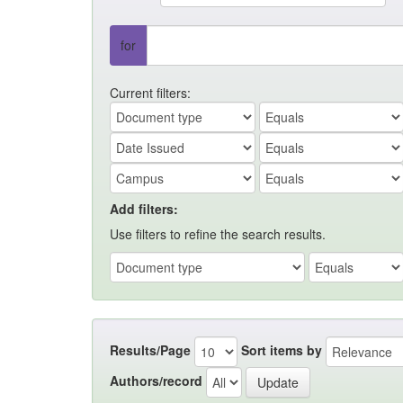
for
Current filters:
Add filters:
Use filters to refine the search results.
Results/Page
Sort items by
Authors/record