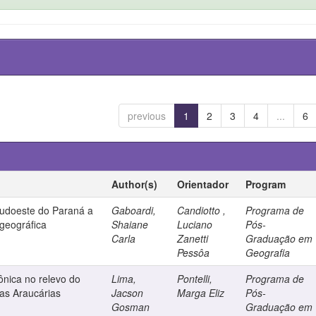
previous
1
2
3
4
...
6
Author(s)
Orientador
Program
sudoeste do Paraná a
Gaboardi,
Candiotto ,
Programa de
 geográfica
Shaiane
Luciano
Pós-
Carla
Zanetti
Graduação em
Pessôa
Geografia
tônica no relevo do
Lima,
Pontelli,
Programa de
das Araucárias
Jacson
Marga Eliz
Pós-
Gosman
Graduação em