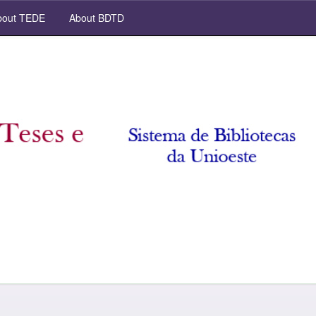
out TEDE
About BDTD