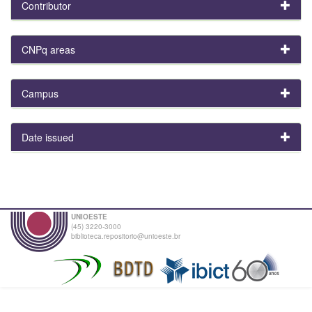
Contributor
CNPq areas
Campus
Date issued
UNIOESTE
(45) 3220-3000
biblioteca.repositorio@unioeste.br