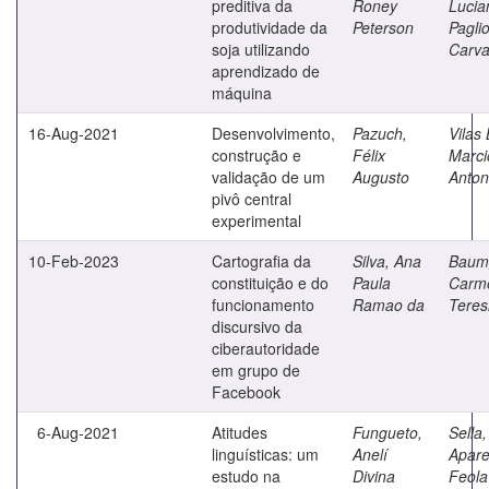
preditiva da
Roney
Lucia
produtividade da
Peterson
Pagli
soja utilizando
Carva
aprendizado de
máquina
16-Aug-2021
Desenvolvimento,
Pazuch,
Vilas
construção e
Félix
Marci
validação de um
Augusto
Anton
pivô central
experimental
10-Feb-2023
Cartografia da
Silva, Ana
Baumg
constituição e do
Paula
Carm
funcionamento
Ramao da
Teres
discursivo da
ciberautoridade
em grupo de
Facebook
6-Aug-2021
Atitudes
Fungueto,
Sella,
linguísticas: um
Anelí
Apare
estudo na
Divina
Feola