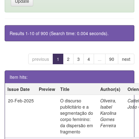
Results 1-10 of 900 (Search time: 0.004 seconds).
previous
1
2
3
4
...
90
next
Item hits:
Issue Date
Preview
Title
Author(s)
Orien
20-Feb-2025
O discurso
Oliveira,
Catte
publicitário e a
Isabel
João 
segmentação do
Karolina
corpo feminino:
Gomes
da dispersão em
Ferreira
fragmento