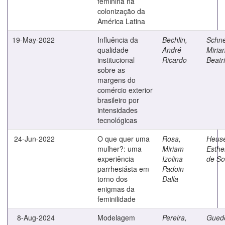
feminina na
colonização da
América Latina
19-May-2022
Influência da
Bechlin,
Schne
qualidade
André
Miria
institucional
Ricardo
Beatr
sobre as
margens do
comércio exterior
brasileiro por
intensidades
tecnológicas
24-Jun-2022
O que quer uma
Rosa,
Heuse
mulher?: uma
Miriam
Esthe
experiência
Izolina
de S
parrhesiásta em
Padoin
torno dos
Dalla
enigmas da
feminilidade
8-Aug-2024
Modelagem
Pereira,
Gued