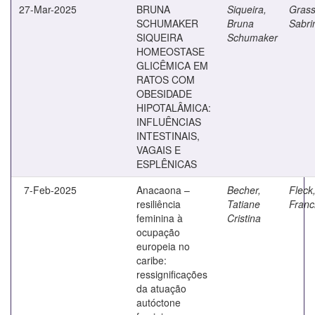
27-Mar-2025
BRUNA
Siqueira,
Grassi
SCHUMAKER
Bruna
Sabri
SIQUEIRA
Schumaker
HOMEOSTASE
GLICÊMICA EM
RATOS COM
OBESIDADE
HIPOTALÂMICA:
INFLUÊNCIAS
INTESTINAIS,
VAGAIS E
ESPLÊNICAS
7-Feb-2025
Anacaona –
Becher,
Fleck
resiliência
Tatiane
Franc
feminina à
Cristina
ocupação
europeia no
caribe:
ressignificações
da atuação
autóctone