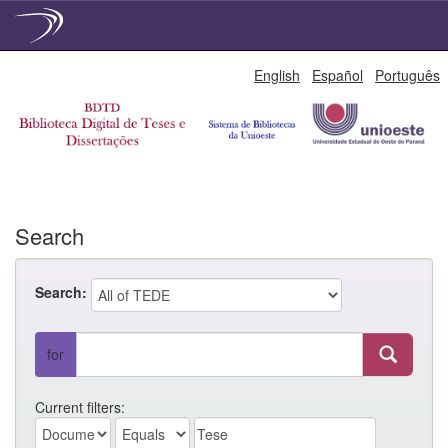
Skip
English
Español
Português
navigation
Search
Search:
for
Current filters: