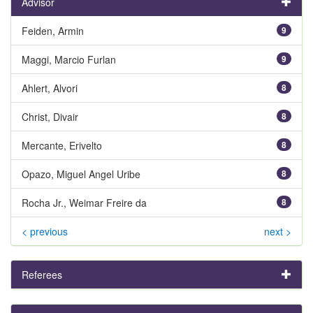
Advisor
Feiden, Armin
9
Maggi, Marcio Furlan
9
Ahlert, Alvori
8
Christ, Divair
8
Mercante, Erivelto
8
Opazo, Miguel Angel Uribe
8
Rocha Jr., Weimar Freire da
8
< previous
next >
Referees