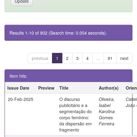
Results 1-10 of 902 (Search time: 0.004 seconds).
previous
1
2
3
4
...
91
next
Item hits:
Issue Date
Preview
Title
Author(s)
Orien
20-Feb-2025
O discurso
Oliveira,
Catte
publicitário e a
Isabel
João 
segmentação do
Karolina
corpo feminino:
Gomes
da dispersão em
Ferreira
fragmento