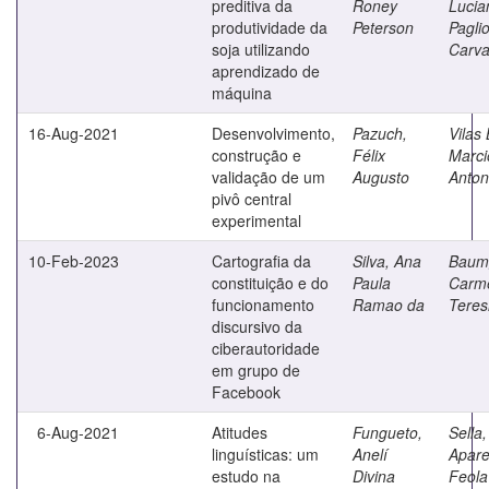
preditiva da
Roney
Lucia
produtividade da
Peterson
Pagli
soja utilizando
Carva
aprendizado de
máquina
16-Aug-2021
Desenvolvimento,
Pazuch,
Vilas
construção e
Félix
Marci
validação de um
Augusto
Anton
pivô central
experimental
10-Feb-2023
Cartografia da
Silva, Ana
Baumg
constituição e do
Paula
Carm
funcionamento
Ramao da
Teres
discursivo da
ciberautoridade
em grupo de
Facebook
6-Aug-2021
Atitudes
Fungueto,
Sella,
linguísticas: um
Anelí
Apare
estudo na
Divina
Feola