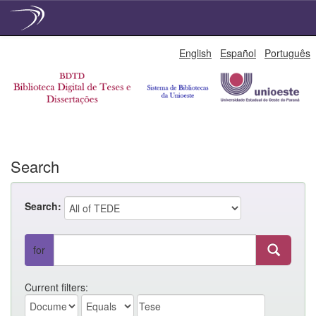
Skip
English
Español
Português
navigation
Search
Search:
for
Current filters: