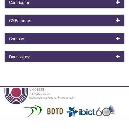
Contributor
CNPq areas
Campus
Date issued
UNIOESTE
(45) 3220-3000
biblioteca.repositorio@unioeste.br