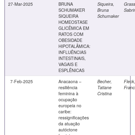
27-Mar-2025
BRUNA
Siqueira,
Grassi
SCHUMAKER
Bruna
Sabri
SIQUEIRA
Schumaker
HOMEOSTASE
GLICÊMICA EM
RATOS COM
OBESIDADE
HIPOTALÂMICA:
INFLUÊNCIAS
INTESTINAIS,
VAGAIS E
ESPLÊNICAS
7-Feb-2025
Anacaona –
Becher,
Fleck
resiliência
Tatiane
Franc
feminina à
Cristina
ocupação
europeia no
caribe:
ressignificações
da atuação
autóctone