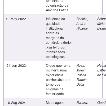
feminina na
colonização da
América Latina
19-May-2022
Influência da
Bechlin,
Schne
qualidade
André
Miria
institucional
Ricardo
Beatr
sobre as
margens do
comércio exterior
brasileiro por
intensidades
tecnológicas
24-Jun-2022
O que quer uma
Rosa,
Heuse
mulher?: uma
Miriam
Esthe
experiência
Izolina
de S
parrhesiásta em
Padoin
torno dos
Dalla
enigmas da
feminilidade
8-Aug-2024
Modelagem
Pereira,
Gued