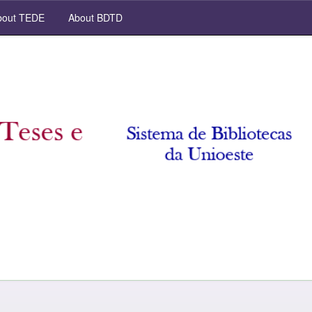
out TEDE
About BDTD