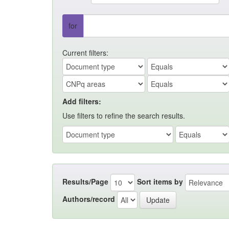
for
Current filters:
Add filters:
Use filters to refine the search results.
Results/Page
Sort items by
Authors/record