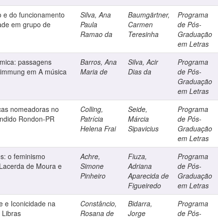
ão e do funcionamento
Silva, Ana
Baumgärtner,
Programa
dade em grupo de
Paula
Carmen
de Pós-
Ramao da
Teresinha
Graduação
em Letras
fílmica: passagens
Barros, Ana
Silva, Acir
Programa
 stimmung em A música
Maria de
Dias da
de Pós-
Graduação
em Letras
icas nomeadoras no
Colling,
Seide,
Programa
ândido Rondon-PR
Patrícia
Márcia
de Pós-
Helena Frai
Sipavicius
Graduação
em Letras
s: o feminismo
Achre,
Fiuza,
Programa
a Lacerda de Moura e
Simone
Adriana
de Pós-
Pinheiro
Aparecida de
Graduação
Figueiredo
em Letras
e e Iconicidade na
Constâncio,
Bidarra,
Programa
 Libras
Rosana de
Jorge
de Pós-