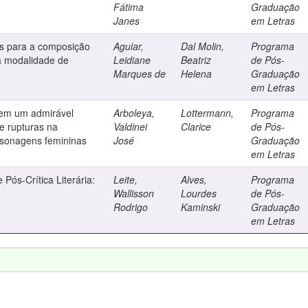
Fátima
Graduação
Janes
em Letras
s para a composição
Aguiar,
Dal Molin,
Programa
 a modalidade de
Leidiane
Beatriz
de Pós-
Marques de
Helena
Graduação
em Letras
 em um admirável
Arboleya,
Lottermann,
Programa
e rupturas na
Valdinei
Clarice
de Pós-
ersonagens femininas
José
Graduação
em Letras
Pós-Crítica Literária:
Leite,
Alves,
Programa
Wallisson
Lourdes
de Pós-
Rodrigo
Kaminski
Graduação
em Letras