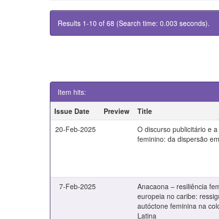
Results 1-10 of 68 (Search time: 0.003 seconds).
Item hits:
Issue Date
Preview
Title
20-Feb-2025
O discurso publicitário e
feminino: da dispersão e
7-Feb-2025
Anacaona – resiliência fe
europeia no caribe: ressi
autóctone feminina na co
Latina