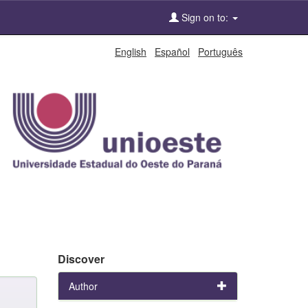
Sign on to:
English
Español
Português
Discover
Author