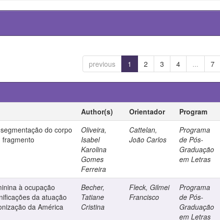
previous
1
2
3
4
...
7
Author(s)
Orientador
Program
 a segmentação do corpo
Oliveira,
Cattelan,
Programa
m fragmento
Isabel
João Carlos
de Pós-
Karolina
Graduação
Gomes
em Letras
Ferreira
minina à ocupação
Becher,
Fleck, Gilmei
Programa
gnificações da atuação
Tatiane
Francisco
de Pós-
lonização da América
Cristina
Graduação
em Letras