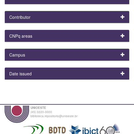
Contributor
CNPq areas
Campus
Date issued
UNIOESTE
(45) 3220-3000
biblioteca.repositorio@unioeste.br