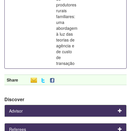
produtores
rurais
familiares:
uma
abordagem
à luz das
teorias de
agência e
de custo
de
transação
Share
Discover
Advisor
Referees