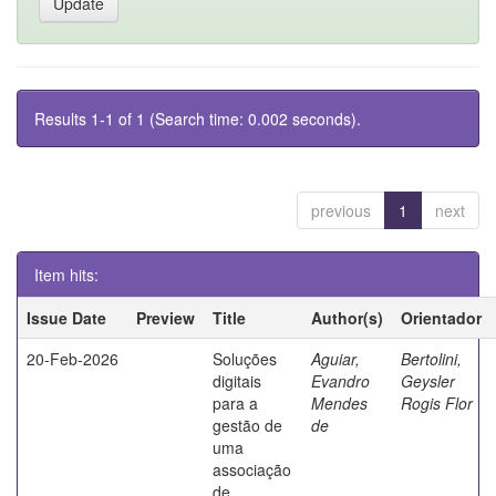
Results 1-1 of 1 (Search time: 0.002 seconds).
previous
1
next
Item hits:
Issue Date
Preview
Title
Author(s)
Orientador
20-Feb-2026
Soluções
Aguiar,
Bertolini,
digitais
Evandro
Geysler
para a
Mendes
Rogis Flor
gestão de
de
uma
associação
de