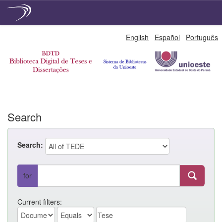
Skip
English
Español
Português
navigation
Search
Search:
for
Current filters: