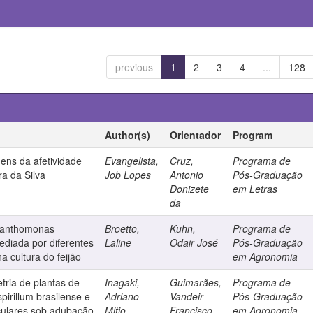
previous
1
2
3
4
...
128
Author(s)
Orientador
Program
gens da afetividade
Evangelista,
Cruz,
Programa de
ra da Silva
Job Lopes
Antonio
Pós-Graduação
Donizete
em Letras
da
 Xanthomonas
Broetto,
Kuhn,
Programa de
ediada por diferentes
Laline
Odair José
Pós-Graduação
 cultura do feijão
em Agronomia
ria de plantas de
Inagaki,
Guimarães,
Programa de
irillum brasilense e
Adriano
Vandeir
Pós-Graduação
culares sob adubação
Mitio
Francisco
em Agronomia