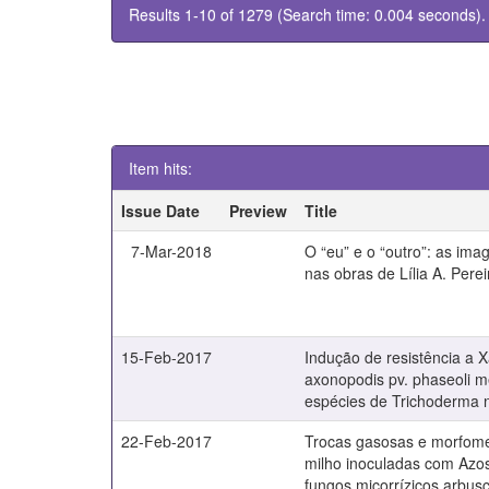
Results 1-10 of 1279 (Search time: 0.004 seconds).
Item hits:
Issue Date
Preview
Title
7-Mar-2018
O “eu” e o “outro”: as ima
nas obras de Lília A. Perei
15-Feb-2017
Indução de resistência a
axonopodis pv. phaseoli m
espécies de Trichoderma na
22-Feb-2017
Trocas gasosas e morfomet
milho inoculadas com Azosp
fungos micorrízicos arbus