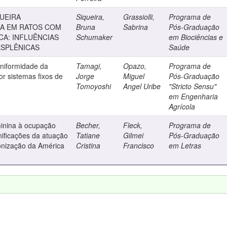
UEIRA
Siqueira,
Grassiolli,
Programa de
A EM RATOS COM
Bruna
Sabrina
Pós-Graduação
CA: INFLUÊNCIAS
Schumaker
em Biociências e
 ESPLÊNICAS
Saúde
uniformidade da
Tamagi,
Opazo,
Programa de
or sistemas fixos de
Jorge
Miguel
Pós-Graduação
Tomoyoshi
Angel Uribe
"Stricto Sensu"
em Engenharia
Agrícola
minina à ocupação
Becher,
Fleck,
Programa de
nificações da atuação
Tatiane
Gilmei
Pós-Graduação
onização da América
Cristina
Francisco
em Letras