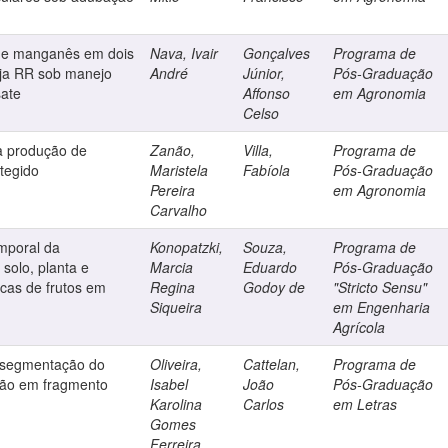
 de manganês em dois
Nava, Ivair
Gonçalves
Programa de
oja RR sob manejo
André
Júnior,
Pós-Graduação
sate
Affonso
em Agronomia
Celso
na produção de
Zanão,
Villa,
Programa de
tegido
Maristela
Fabíola
Pós-Graduação
Pereira
em Agronomia
Carvalho
emporal da
Konopatzki,
Souza,
Programa de
 solo, planta e
Marcia
Eduardo
Pós-Graduação
icas de frutos em
Regina
Godoy de
"Stricto Sensu"
Siqueira
em Engenharia
Agrícola
 a segmentação do
Oliveira,
Cattelan,
Programa de
rsão em fragmento
Isabel
João
Pós-Graduação
Karolina
Carlos
em Letras
Gomes
Ferreira