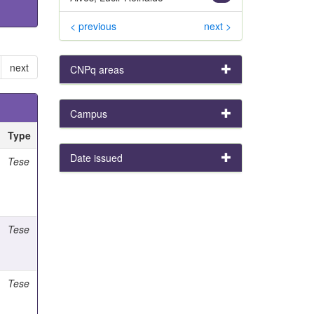
< previous
next >
next
CNPq areas
Campus
Type
Date issued
Tese
Tese
Tese