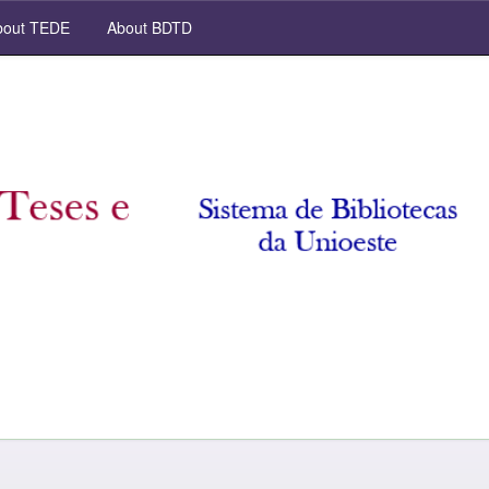
out TEDE
About BDTD