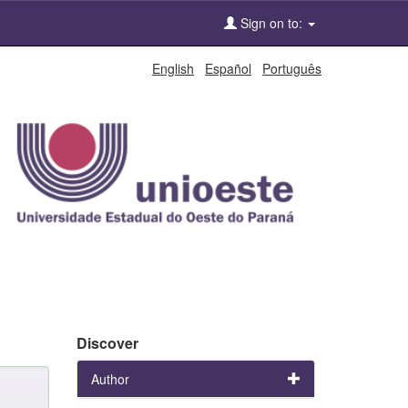
Sign on to:
English
Español
Português
Discover
Author