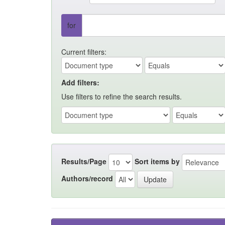
for
Current filters:
Add filters:
Use filters to refine the search results.
Results/Page
Sort items by
Authors/record