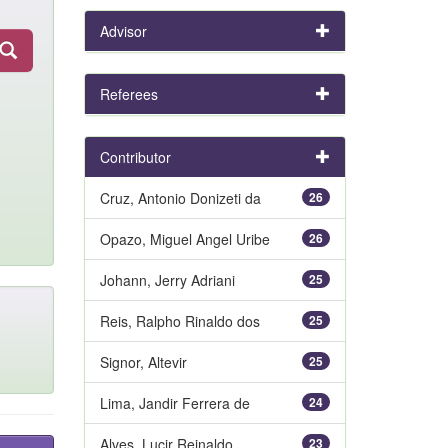
Advisor
Referees
Contributor
Cruz, Antonio Donizeti da
26
Opazo, Miguel Angel Uribe
26
Johann, Jerry Adriani
25
Reis, Ralpho Rinaldo dos
25
Signor, Altevir
25
Lima, Jandir Ferrera de
24
Alves, Lucir Reinaldo
23