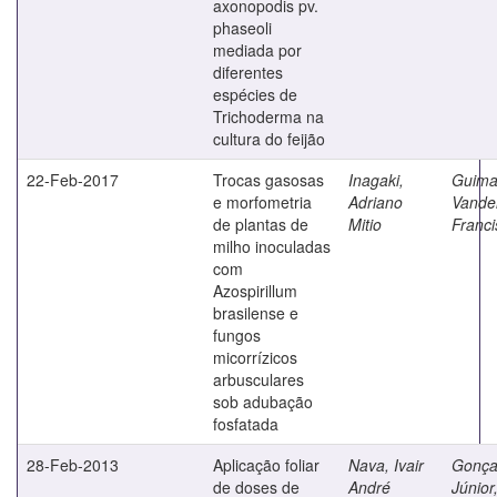
axonopodis pv.
phaseoli
mediada por
diferentes
espécies de
Trichoderma na
cultura do feijão
22-Feb-2017
Trocas gasosas
Inagaki,
Guima
e morfometria
Adriano
Vande
de plantas de
Mitio
Franci
milho inoculadas
com
Azospirillum
brasilense e
fungos
micorrízicos
arbusculares
sob adubação
fosfatada
28-Feb-2013
Aplicação foliar
Nava, Ivair
Gonça
de doses de
André
Júnior