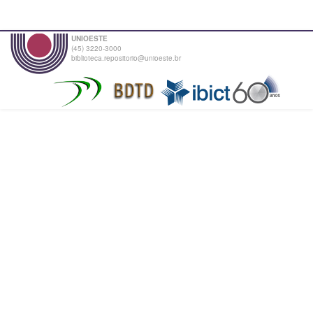
UNIOESTE
(45) 3220-3000
biblioteca.repositorio@unioeste.br