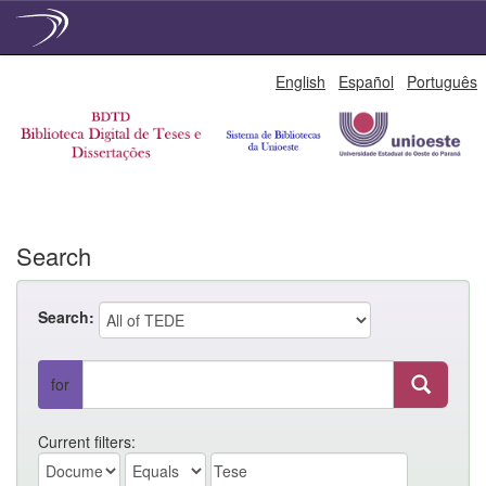
Skip
English
Español
Português
navigation
Search
Search:
for
Current filters: