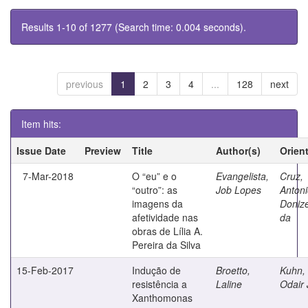
Results 1-10 of 1277 (Search time: 0.004 seconds).
previous
1
2
3
4
...
128
next
Item hits:
Issue Date
Preview
Title
Author(s)
Orien
7-Mar-2018
O “eu” e o
Evangelista,
Cruz,
“outro”: as
Job Lopes
Anton
imagens da
Doniz
afetividade nas
da
obras de Lília A.
Pereira da Silva
15-Feb-2017
Indução de
Broetto,
Kuhn,
resistência a
Laline
Odair
Xanthomonas