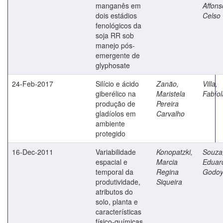
manganês em
Affons
dois estádios
Celso
fenológicos da
soja RR sob
manejo pós-
emergente de
glyphosate
24-Feb-2017
Silício e ácido
Zanão,
Villa,
giberélico na
Maristela
Fabíol
produção de
Pereira
gladíolos em
Carvalho
ambiente
protegido
16-Dec-2011
Variabilidade
Konopatzki,
Souza
espacial e
Marcia
Eduar
temporal da
Regina
Godoy
produtividade,
Siqueira
atributos do
solo, planta e
características
físico-químicas