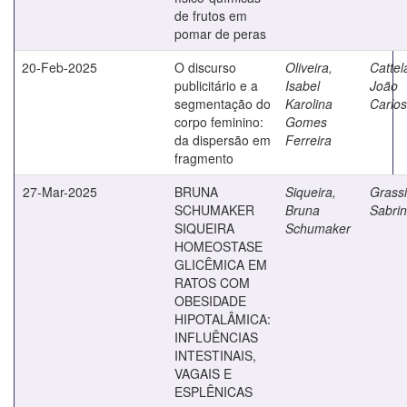
de frutos em
pomar de peras
20-Feb-2025
O discurso
Oliveira,
Cattel
publicitário e a
Isabel
João
segmentação do
Karolina
Carlos
corpo feminino:
Gomes
da dispersão em
Ferreira
fragmento
27-Mar-2025
BRUNA
Siqueira,
Grassio
SCHUMAKER
Bruna
Sabri
SIQUEIRA
Schumaker
HOMEOSTASE
GLICÊMICA EM
RATOS COM
OBESIDADE
HIPOTALÂMICA:
INFLUÊNCIAS
INTESTINAIS,
VAGAIS E
ESPLÊNICAS