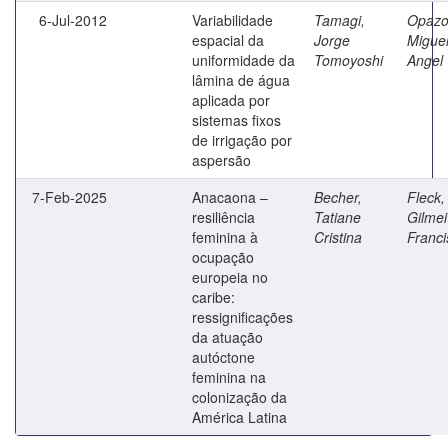
6-Jul-2012
Variabilidade
Tamagi,
Opazo
espacial da
Jorge
Migue
uniformidade da
Tomoyoshi
Angel 
lâmina de água
aplicada por
sistemas fixos
de irrigação por
aspersão
7-Feb-2025
Anacaona –
Becher,
Fleck,
resiliência
Tatiane
Gilmei
feminina à
Cristina
Franci
ocupação
europeia no
caribe:
ressignificações
da atuação
autóctone
feminina na
colonização da
América Latina