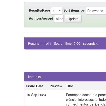
Results/Page
Sort items by
Authors/record
Results 1-1 of 1 (Search time: 0.001 seconds).
Item hits:
Issue Date
Preview
Title
19-Sep-2023
Formação docente e perc
ciência: interesses, atitud
conhecimentos de licenci