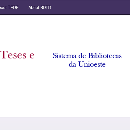
out TEDE
About BDTD