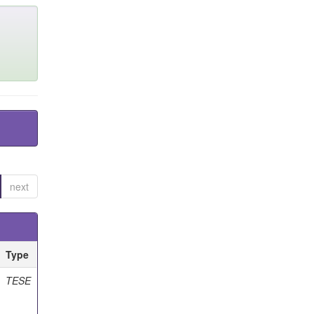
next
Type
TESE