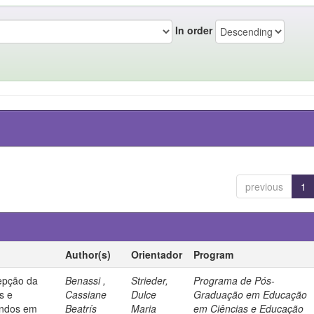
In order
previous
1
Author(s)
Orientador
Program
epção da
Benassi ,
Strieder,
Programa de Pós-
es e
Cassiane
Dulce
Graduação em Educação
andos em
Beatrís
Maria
em Ciências e Educação