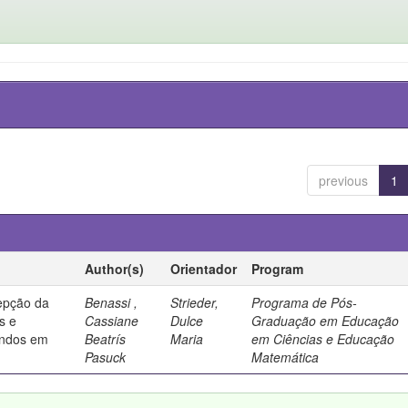
previous
1
Author(s)
Orientador
Program
epção da
Benassi ,
Strieder,
Programa de Pós-
es e
Cassiane
Dulce
Graduação em Educação
andos em
Beatrís
Maria
em Ciências e Educação
Pasuck
Matemática