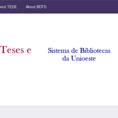
out TEDE
About BDTD