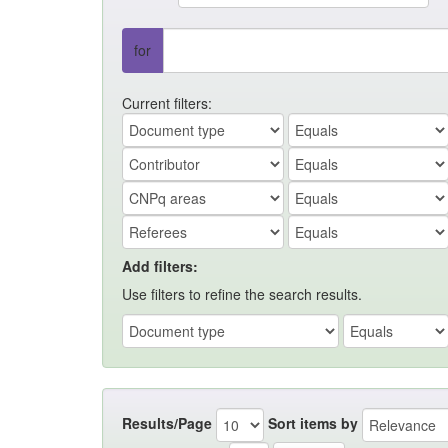
for
Current filters:
Add filters:
Use filters to refine the search results.
Results/Page
Sort items by