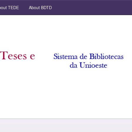
out TEDE
About BDTD