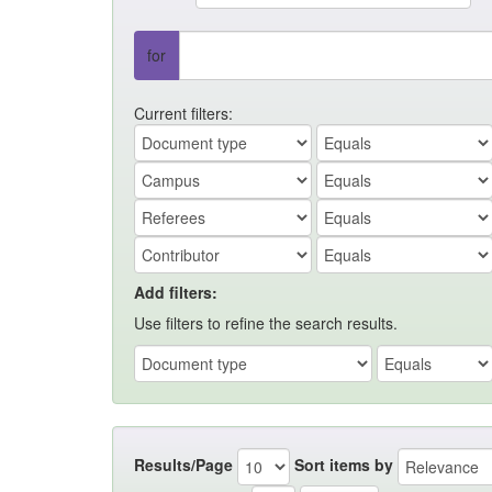
for
Current filters:
Add filters:
Use filters to refine the search results.
Results/Page
Sort items by