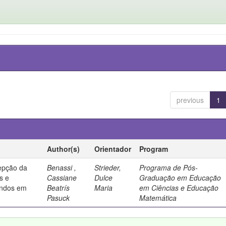
previous
1
Author(s)
Orientador
Program
epção da
Benassi ,
Strieder,
Programa de Pós-
es e
Cassiane
Dulce
Graduação em Educação
andos em
Beatrís
Maria
em Ciências e Educação
Pasuck
Matemática