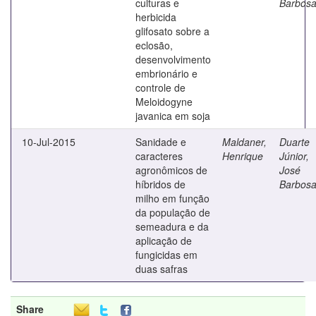
culturas e
Barbos
herbicida
glifosato sobre a
eclosão,
desenvolvimento
embrionário e
controle de
Meloidogyne
javanica em soja
10-Jul-2015
Sanidade e
Maldaner,
Duarte
caracteres
Henrique
Júnior,
agronômicos de
José
híbridos de
Barbos
milho em função
da população de
semeadura e da
aplicação de
fungicidas em
duas safras
Share