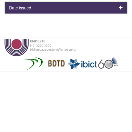
Date issued
UNIOESTE
(45) 3220-3000
biblioteca.repositorio@unioeste.br