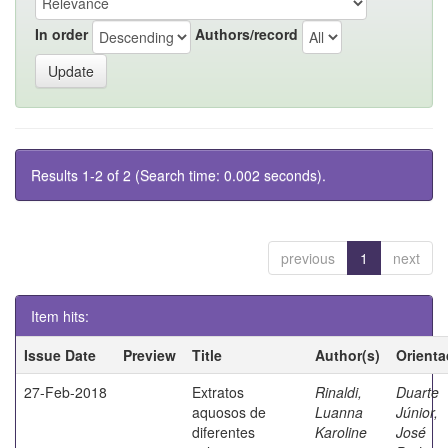
In order
Authors/record
Results 1-2 of 2 (Search time: 0.002 seconds).
previous
1
next
Item hits:
Issue Date
Preview
Title
Author(s)
Orienta
27-Feb-2018
Extratos
Rinaldi,
Duarte
aquosos de
Luanna
Júnior,
diferentes
Karoline
José