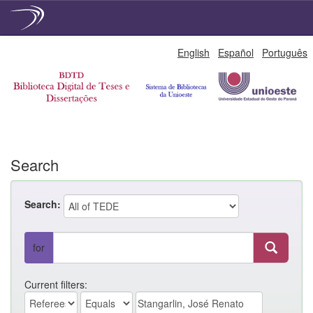
Skip
English
Español
Português
navigation
Search
Search:
for
Current filters: