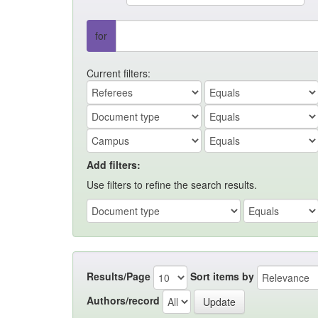
for
Current filters:
Add filters:
Use filters to refine the search results.
Results/Page
Sort items by
Authors/record