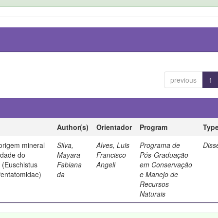
previous
1
Author(s)
Orientador
Program
Typ
origem mineral
Silva,
Alves, Luis
Programa de
Diss
idade do
Mayara
Francisco
Pós-Graduação
 (Euschistus
Fabiana
Angeli
em Conservação
Pentatomidae)
da
e Manejo de
Recursos
Naturais