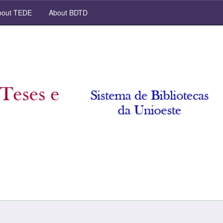
out TEDE
About BDTD