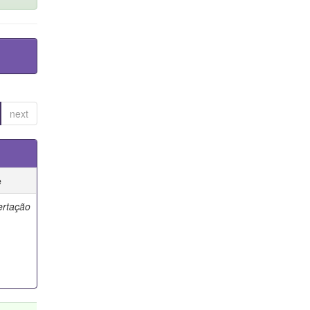
next
e
ertação