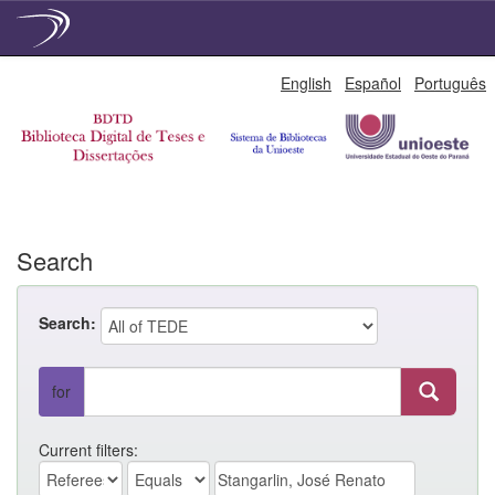
Skip
English
Español
Português
navigation
Search
Search:
for
Current filters: