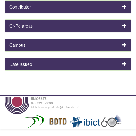
Contributor
CNPq areas
Campus
Date issued
UNIOESTE
(45) 3220-3000
biblioteca.repositorio@unioeste.br