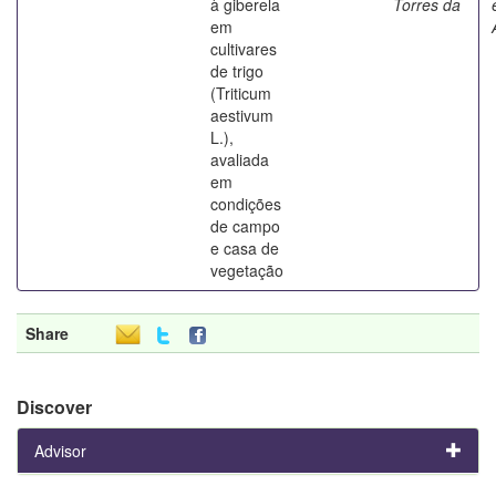
à giberela
Torres da
em
cultivares
de trigo
(Triticum
aestivum
L.),
avaliada
em
condições
de campo
e casa de
vegetação
Share
Discover
Advisor