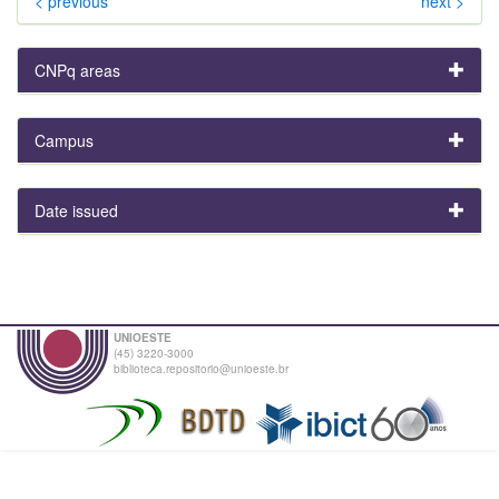
< previous
next >
CNPq areas
Campus
Date issued
UNIOESTE
(45) 3220-3000
biblioteca.repositorio@unioeste.br