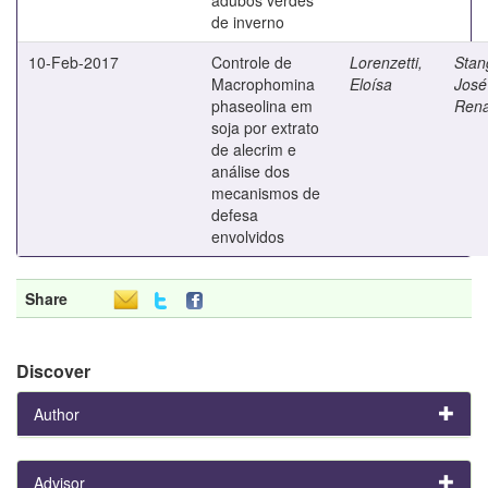
de inverno
10-Feb-2017
Controle de
Lorenzetti,
Stang
Macrophomina
Eloísa
José
phaseolina em
Rena
soja por extrato
de alecrim e
análise dos
mecanismos de
defesa
envolvidos
Share
Discover
Author
Advisor