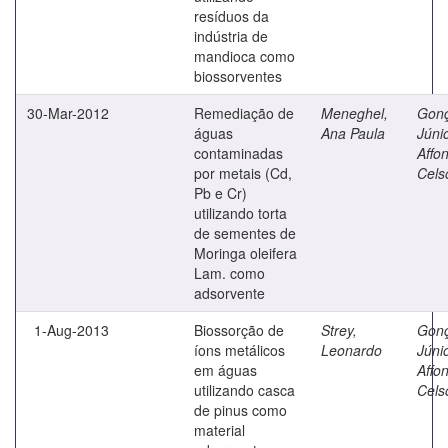
resíduos da
indústria de
mandioca como
biossorventes
30-Mar-2012
Remediação de
Meneghel,
Gonç
águas
Ana Paula
Júnio
contaminadas
Affo
por metais (Cd,
Cels
Pb e Cr)
utilizando torta
de sementes de
Moringa oleifera
Lam. como
adsorvente
1-Aug-2013
Biossorção de
Strey,
Gonç
íons metálicos
Leonardo
Júnio
em águas
Affo
utilizando casca
Cels
de pinus como
material