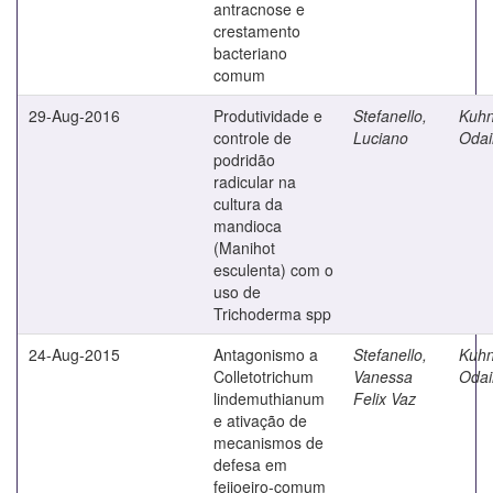
antracnose e
crestamento
bacteriano
comum
29-Aug-2016
Produtividade e
Stefanello,
Kuhn
controle de
Luciano
Odai
podridão
radicular na
cultura da
mandioca
(Manihot
esculenta) com o
uso de
Trichoderma spp
24-Aug-2015
Antagonismo a
Stefanello,
Kuhn
Colletotrichum
Vanessa
Odai
lindemuthianum
Felix Vaz
e ativação de
mecanismos de
defesa em
feijoeiro-comum