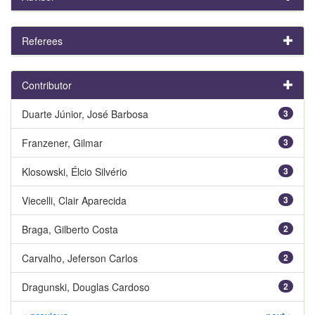
Referees
Contributor
Duarte Júnior, José Barbosa
3
Franzener, Gilmar
3
Klosowski, Élcio Silvério
3
Viecelli, Clair Aparecida
3
Braga, Gilberto Costa
2
Carvalho, Jeferson Carlos
2
Dragunski, Douglas Cardoso
2