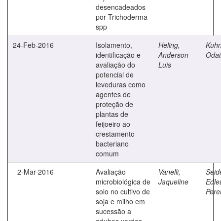
desencadeados
por Trichoderma
spp
24-Feb-2016
Isolamento,
Heling,
Kuhn
identificação e
Anderson
Odai
avaliação do
Luis
potencial de
leveduras como
agentes de
proteção de
plantas de
feijoeiro ao
crestamento
bacteriano
comum
2-Mar-2016
Avaliação
Vanelli,
Seide
microbiológica de
Jaqueline
Edle
solo no cultivo de
Pere
soja e milho em
sucessão a
adubos verdes