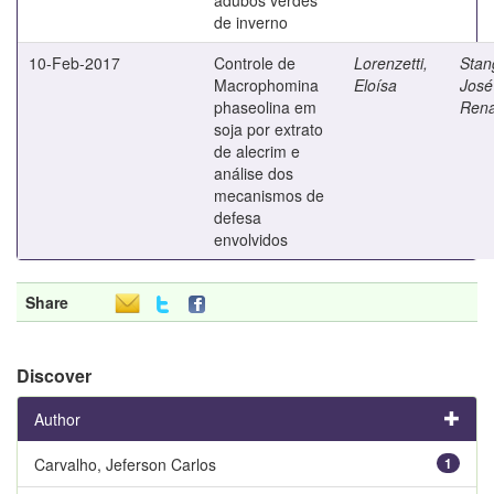
de inverno
10-Feb-2017
Controle de
Lorenzetti,
Stang
Macrophomina
Eloísa
José
phaseolina em
Rena
soja por extrato
de alecrim e
análise dos
mecanismos de
defesa
envolvidos
Share
Discover
Author
Carvalho, Jeferson Carlos
1