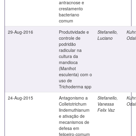
antracnose e
crestamento
bacteriano
comum
29-Aug-2016
Produtividade e
Stefanello,
Kuhn
controle de
Luciano
Odai
podridão
radicular na
cultura da
mandioca
(Manihot
esculenta) com o
uso de
Trichoderma spp
24-Aug-2015
Antagonismo a
Stefanello,
Kuhn
Colletotrichum
Vanessa
Odai
lindemuthianum
Felix Vaz
e ativação de
mecanismos de
defesa em
feijoeiro-comum