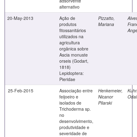
adsorvente
alternativo
20-May-2013
Ação de
Pizzatto,
Alves
produtos
Mariana
Fran
fitossanitários
Ange
utilizados na
agricultura
orgânica sobre
Ascia monuste
orseis (Godart,
1818)
Lepidoptera:
Pieridae
25-Feb-2015
Associação entre
Henkemeier,
Kuhn
feijoeiro e
Nicanor
Odai
isolados de
Pilarski
Trichoderma sp.
no
desenvolvimento,
produtividade e
severidade de