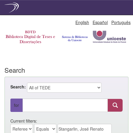
Skip
English
Español
Português
navigation
Search
Search:
for
Current filters: