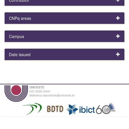
CNPq areas
Campus
Date issued
UNIOESTE
(45) 3220-3000
biblioteca.repositorio@unioeste.br