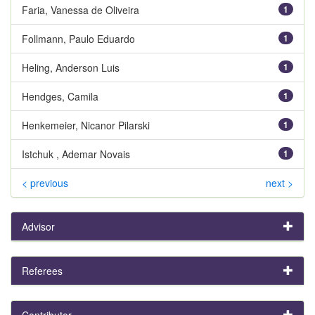
Faria, Vanessa de Oliveira
1
Follmann, Paulo Eduardo
1
Heling, Anderson Luis
1
Hendges, Camila
1
Henkemeier, Nicanor Pilarski
1
Istchuk , Ademar Novais
1
< previous
next >
Advisor
Referees
Contributor