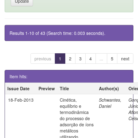
Results 1-10 of 43 (Search time: 0.003 seconds).
previous
1
2
3
4
...
5
next
Item hits:
Issue Date
Preview
Title
Author(s)
Orie
18-Feb-2013
Cinética,
Schwantes,
Gonç
equilíbrio e
Daniel
Júnio
termodinâmica
Affo
do processo de
Cels
adsorção de íons
metálicos
utilizando