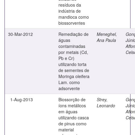
resíduos da
indústria de
mandioca como
biossorventes
30-Mar-2012
Remediação de
Meneghel,
Gonç
águas
Ana Paula
Júnio
contaminadas
Affo
por metais (Cd,
Cels
Pb e Cr)
utilizando torta
de sementes de
Moringa oleifera
Lam. como
adsorvente
1-Aug-2013
Biossorção de
Strey,
Gonç
íons metálicos
Leonardo
Júnio
em águas
Affo
utilizando casca
Cels
de pinus como
material