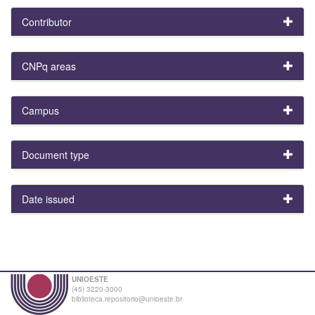
Contributor
CNPq areas
Campus
Document type
Date issued
UNIOESTE
(45) 3220-3000
biblioteca.repositorio@unioeste.br