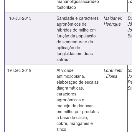
mananoligossacarídeo
To
fosforilado
10-Jul-2015
Sanidade e caracteres
Maldaner,
Du
agronômicos de
Henrique
Jú
híbridos de milho em
Jo
função da população
B
de semeadura e da
aplicação de
fungicidas em duas
safras
19-Dec-2019
Atividade
Lorenzetti
St
antimicrobiana,
, Eloisa
Jo
elaboração de escalas
R
diagramáticas,
St
caracteres
agronômicos e
manejo de doenças
em milho por produtos
à base de cálcio,
cobre, manganês e
zinco