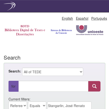
Skip
English
Español
Português
navigation
Search
Search:
for
Current filters: