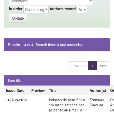
In order
Authors/record
Results 1-4 of 4 (Search time: 0.003 seconds).
previous
1
next
Item hits:
Issue Date
Preview
Title
Author(s)
Or
16-Aug-2013
Indução de resistência
Fontoura,
Co
em milho safrinha por
Darci da
An
acibenzolar-s-metil e
Ca