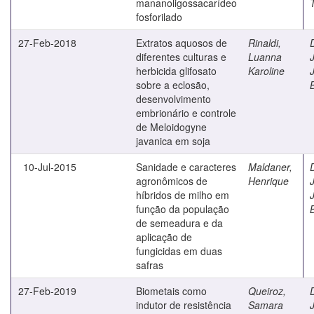
mananoligossacarídeo
fosforilado
27-Feb-2018
Extratos aquosos de
Rinaldi,
diferentes culturas e
Luanna
J
herbicida glifosato
Karoline
sobre a eclosão,
desenvolvimento
embrionário e controle
de Meloidogyne
javanica em soja
10-Jul-2015
Sanidade e caracteres
Maldaner,
agronômicos de
Henrique
J
híbridos de milho em
função da população
de semeadura e da
aplicação de
fungicidas em duas
safras
27-Feb-2019
Biometais como
Queiroz,
indutor de resistência
Samara
J