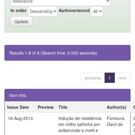
In order
Authors/record
Results 1-8 of 8 (Search time: 0.003 seconds).
previous
1
next
Item hits:
Issue Date
Preview
Title
Author(s)
16-Aug-2013
Indução de resistência
Fontoura,
em milho safrinha por
Darci da
acibenzolar-s-metil e