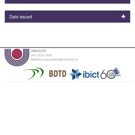
Date issued
UNIOESTE
(45) 3220-3000
biblioteca.repositorio@unioeste.br