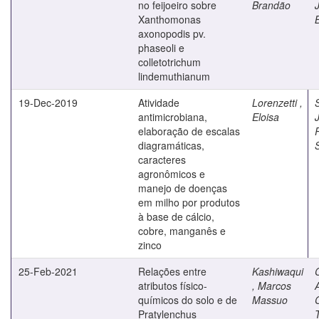
no feijoeiro sobre
Brandão
Xanthomonas
axonopodis pv.
phaseoli e
colletotrichum
lindemuthianum
19-Dec-2019
Atividade
Lorenzetti ,
antimicrobiana,
Eloisa
elaboração de escalas
diagramáticas,
caracteres
agronômicos e
manejo de doenças
em milho por produtos
à base de cálcio,
cobre, manganês e
zinco
25-Feb-2021
Relações entre
Kashiwaqui
atributos físico-
, Marcos
químicos do solo e de
Massuo
Pratylenchus