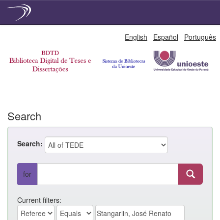
Skip
English
Español
Português
navigation
Search
Search:
for
Current filters: