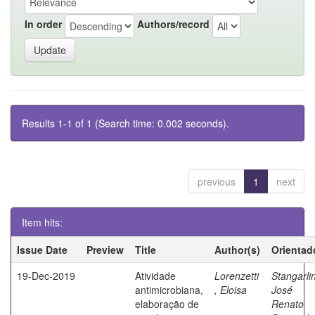
In order
Authors/record
Results 1-1 of 1 (Search time: 0.002 seconds).
previous
1
next
Item hits:
Issue Date
Preview
Title
Author(s)
Orientad
19-Dec-2019
Atividade
Lorenzetti
Stangarlin
antimicrobiana,
, Eloisa
José
elaboração de
Renato