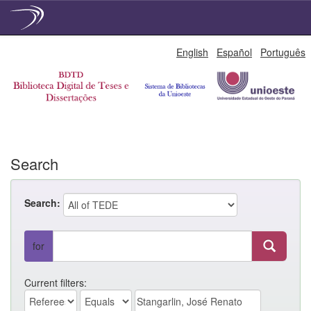
Skip
English
Español
Português
navigation
Search
Search:
for
Current filters: