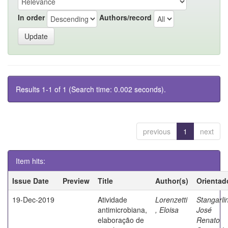
In order
Authors/record
Results 1-1 of 1 (Search time: 0.002 seconds).
previous
1
next
Item hits:
Issue Date
Preview
Title
Author(s)
Orientad
19-Dec-2019
Atividade
Lorenzetti
Stangarlin
antimicrobiana,
, Eloisa
José
elaboração de
Renato