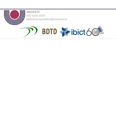
UNIOESTE
(45) 3220-3000
biblioteca.repositorio@unioeste.br