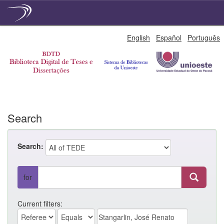
Skip
English
Español
Português
navigation
Search
Search:
for
Current filters: