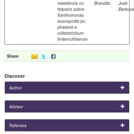
resistência no
Brandão
José
feijoeiro sobre
Barbos
Xanthomonas
axonopodis pv.
phaseoli e
colletotrichum
lindemuthianum
Share
Discover
Author
Advisor
Referees