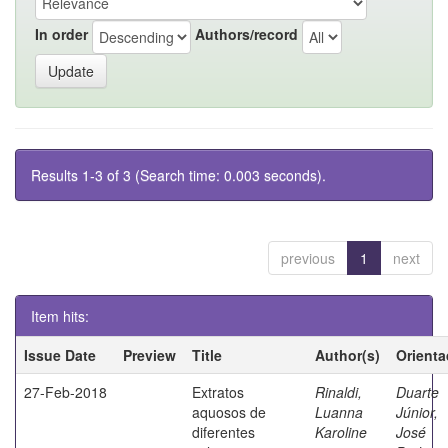
In order
Authors/record
Results 1-3 of 3 (Search time: 0.003 seconds).
previous
1
next
Item hits:
Issue Date
Preview
Title
Author(s)
Orienta
27-Feb-2018
Extratos
Rinaldi,
Duarte
aquosos de
Luanna
Júnior,
diferentes
Karoline
José