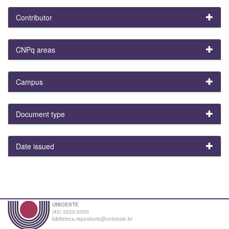
Contributor
CNPq areas
Campus
Document type
Date issued
UNIOESTE
(45) 3220-3000
biblioteca.repositorio@unioeste.br