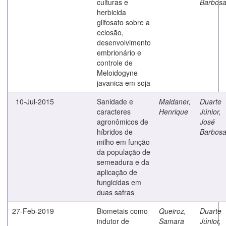
culturas e
Barbos
herbicida
glifosato sobre a
eclosão,
desenvolvimento
embrionário e
controle de
Meloidogyne
javanica em soja
10-Jul-2015
Sanidade e
Maldaner,
Duarte
caracteres
Henrique
Júnior,
agronômicos de
José
híbridos de
Barbos
milho em função
da população de
semeadura e da
aplicação de
fungicidas em
duas safras
27-Feb-2019
Biometais como
Queiroz,
Duarte
indutor de
Samara
Júnior,