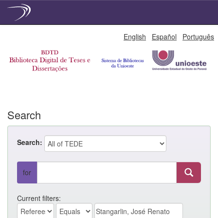
Skip
English
Español
Português
navigation
Search
Search:
for
Current filters: