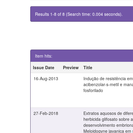
Results 1-8 of 8 (Search time: 0.004 seconds).
Item hits:
Issue Date
Preview
Title
16-Aug-2013
Indução de resistência em
acibenzolar-s-metil e man
fosforilado
27-Feb-2018
Extratos aquosos de difer
herbicida glifosato sobre 
desenvolvimento embrioná
Meloidogyne javanica em 