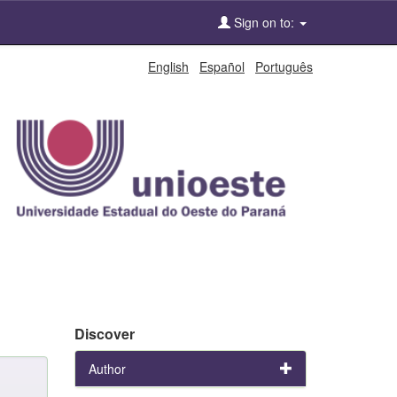
Sign on to:
English
Español
Português
Discover
Author