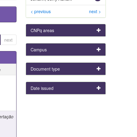
< previous
next >
CNPq areas
next
Campus
Document type
e
e
Date issued
ertação