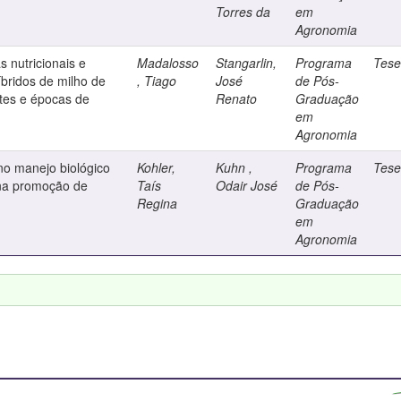
Torres da
em
Agronomia
s nutricionais e
Madalosso
Stangarlin,
Programa
Tes
bridos de milho de
, Tiago
José
de Pós-
tes e épocas de
Renato
Graduação
em
Agronomia
no manejo biológico
Kohler,
Kuhn ,
Programa
Tes
 na promoção de
Taís
Odair José
de Pós-
Regina
Graduação
em
Agronomia