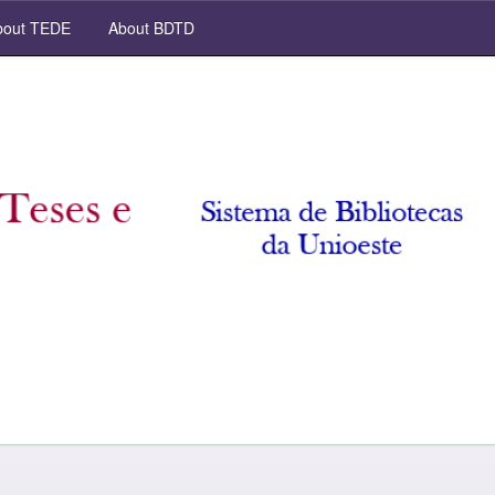
out TEDE
About BDTD