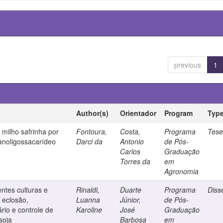
previous
1
Author(s)
Orientador
Program
Typ
 milho safrinha por
Fontoura,
Costa,
Programa
Tes
anoligossacarídeo
Darci da
Antonio
de Pós-
Carlos
Graduação
Torres da
em
Agronomia
entes culturas e
Rinaldi,
Duarte
Programa
Diss
a eclosão,
Luanna
Júnior,
de Pós-
rio e controle de
Karoline
José
Graduação
soja
Barbosa
em