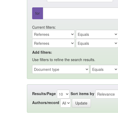
for
Current filters:
Add filters:
Use filters to refine the search results.
Results/Page
Sort items by
Authors/record