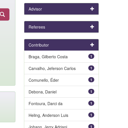
Advisor
Referees
Contributor
Braga, Gilberto Costa
1
Carvalho, Jeferson Carlos
1
Comunello, Éder
1
Debona, Daniel
1
Fontoura, Darci da
1
Heling, Anderson Luis
1
Johann, Jerry Adriani
1