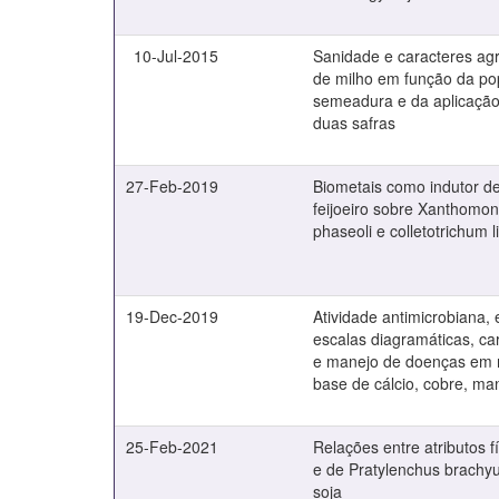
10-Jul-2015
Sanidade e caracteres ag
de milho em função da po
semeadura e da aplicação
duas safras
27-Feb-2019
Biometais como indutor de
feijoeiro sobre Xanthomo
phaseoli e colletotrichum
19-Dec-2019
Atividade antimicrobiana,
escalas diagramáticas, c
e manejo de doenças em m
base de cálcio, cobre, ma
25-Feb-2021
Relações entre atributos f
e de Pratylenchus brachyu
soja