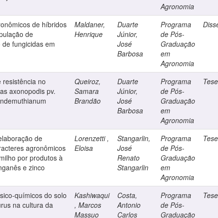
Agronomia
ronômicos de híbridos
Maldaner,
Duarte
Programa
Diss
pulação de
Henrique
Júnior,
de Pós-
 de fungicidas em
José
Graduação
Barbosa
em
Agronomia
 resistência no
Queiroz,
Duarte
Programa
Tes
nas axonopodis pv.
Samara
Júnior,
de Pós-
 lindemuthianum
Brandão
José
Graduação
Barbosa
em
Agronomia
 elaboração de
Lorenzetti ,
Stangarlin,
Programa
Tes
aracteres agronômicos
Eloisa
José
de Pós-
ilho por produtos à
Renato
Graduação
nganês e zinco
Stangarlin
em
Agronomia
ísico-químicos do solo
Kashiwaqui
Costa,
Programa
Tes
rus na cultura da
, Marcos
Antonio
de Pós-
Massuo
Carlos
Graduação