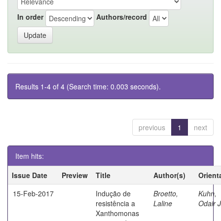
In order
Authors/record
Results 1-4 of 4 (Search time: 0.003 seconds).
previous
1
next
Item hits:
Issue Date
Preview
Title
Author(s)
Orient
15-Feb-2017
Indução de
Broetto,
Kuhn,
resistência a
Laline
Odair 
Xanthomonas