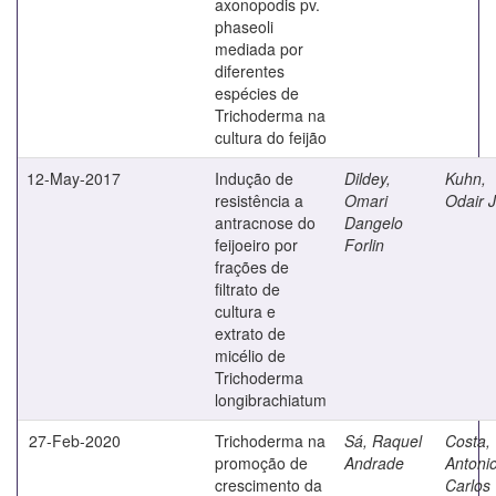
axonopodis pv.
phaseoli
mediada por
diferentes
espécies de
Trichoderma na
cultura do feijão
12-May-2017
Indução de
Dildey,
Kuhn,
resistência a
Omari
Odair 
antracnose do
Dangelo
feijoeiro por
Forlin
frações de
filtrato de
cultura e
extrato de
micélio de
Trichoderma
longibrachiatum
27-Feb-2020
Trichoderma na
Sá, Raquel
Costa,
promoção de
Andrade
Antoni
crescimento da
Carlos