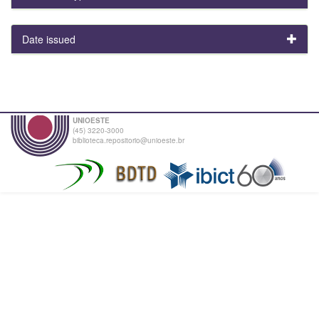
Date issued
UNIOESTE
(45) 3220-3000
biblioteca.repositorio@unioeste.br