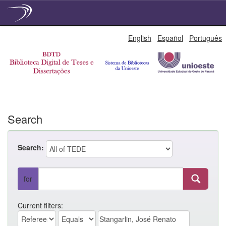
Skip
English
Español
Português
navigation
Search
Search:
for
Current filters: