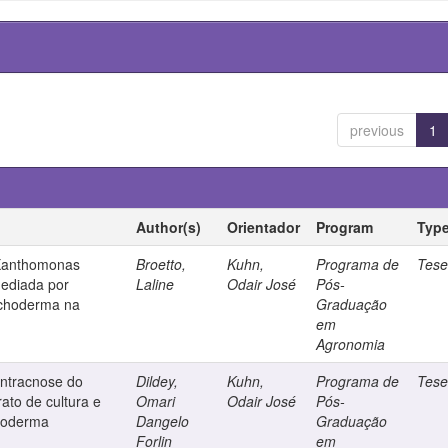
previous
1
Author(s)
Orientador
Program
Typ
 Xanthomonas
Broetto,
Kuhn,
Programa de
Tes
mediada por
Laline
Odair José
Pós-
richoderma na
Graduação
em
Agronomia
antracnose do
Dildey,
Kuhn,
Programa de
Tes
trato de cultura e
Omari
Odair José
Pós-
choderma
Dangelo
Graduação
Forlin
em