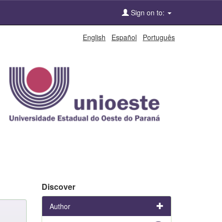
Sign on to:
English
Español
Português
Discover
Author