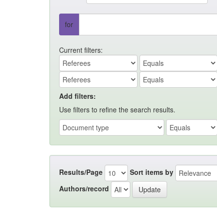
for
Current filters:
Add filters:
Use filters to refine the search results.
Results/Page
Sort items by
Authors/record