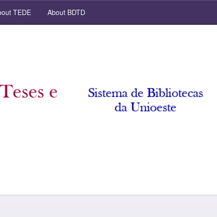
out TEDE
About BDTD