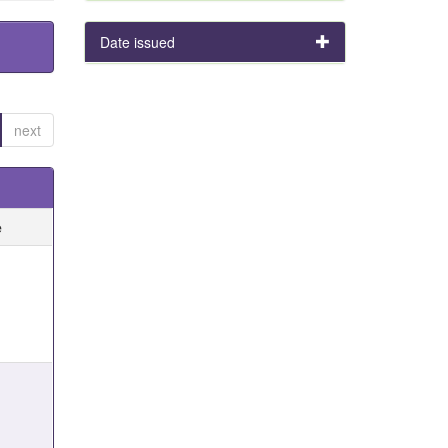
Date issued
next
e
e
e