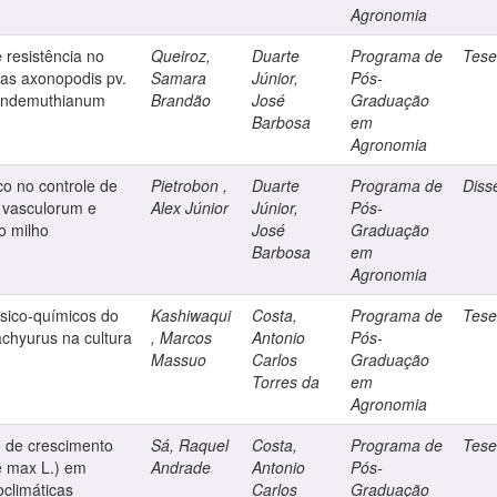
Agronomia
 resistência no
Queiroz,
Duarte
Programa de
Tes
nas axonopodis pv.
Samara
Júnior,
Pós-
 lindemuthianum
Brandão
José
Graduação
Barbosa
em
Agronomia
o no controle de
Pietrobon ,
Duarte
Programa de
Diss
 vasculorum e
Alex Júnior
Júnior,
Pós-
o milho
José
Graduação
Barbosa
em
Agronomia
ísico-químicos do
Kashiwaqui
Costa,
Programa de
Tes
achyurus na cultura
, Marcos
Antonio
Pós-
Massuo
Carlos
Graduação
Torres da
em
Agronomia
 de crescimento
Sá, Raquel
Costa,
Programa de
Tes
ne max L.) em
Andrade
Antonio
Pós-
oclimáticas
Carlos
Graduação