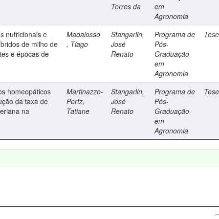
Torres da
em
Agronomia
s nutricionais e
Madalosso
Stangarlin,
Programa de
Tes
bridos de milho de
, Tiago
José
Pós-
tes e épocas de
Renato
Graduação
em
Agronomia
tos homeopáticos
Martinazzo-
Stangarlin,
Programa de
Tes
ução da taxa de
Portz,
José
Pós-
eriana na
Tatiane
Renato
Graduação
em
Agronomia