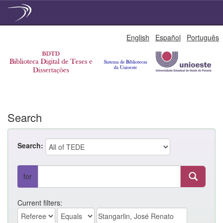
Skip
English
Español
Português
navigation
Search
Search:
for
Current filters: