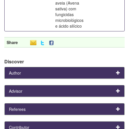
aveia (Avena
sativa) com
fungicidas
microbiológicos
e ácido silícico
Share
Discover
Author
Advisor
Referees
Contributor