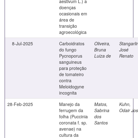
aestivum L.) a
doenças
ocasionais em
área de
transição
agroecológica
8-Jul-2025
Carboidratos
Oliveira,
Stangarli
do fungo
Bruna
José
Pycnoporus
Luiza de
Renato
sanguineus
para proteção
de tomateiro
contra
Meloidogyne
incognita
28-Feb-2025
Manejo da
Matos,
Kuhn,
ferrugem da
Sabrina
Odair Jo
folha (Puccinia
dos
coronata f. sp.
Santos
avenae) na
cultura da