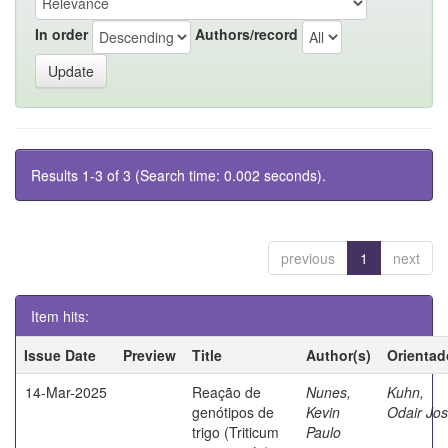
In order
Authors/record
Results 1-3 of 3 (Search time: 0.002 seconds).
previous
1
next
Item hits:
Issue Date
Preview
Title
Author(s)
Orientad
14-Mar-2025
Reação de
Nunes,
Kuhn,
genótipos de
Kevin
Odair Jo
trigo (Triticum
Paulo