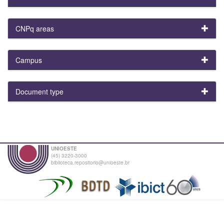
CNPq areas
Campus
Document type
UNIOESTE
(45) 3220-3000
biblioteca.repositorio@unioeste.br