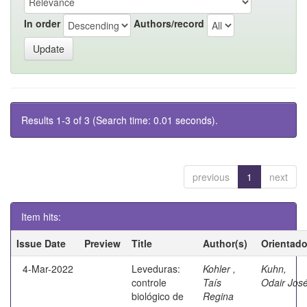
In order
Authors/record
Results 1-3 of 3 (Search time: 0.01 seconds).
previous
1
next
Item hits:
Issue Date
Preview
Title
Author(s)
Orientado
4-Mar-2022
Leveduras:
Kohler ,
Kuhn,
controle
Taís
Odair Jos
biológico de
Regina