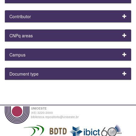
Contributor
CNPq areas
Campus
Document type
UNIOESTE
(45) 3220-3000
biblioteca.repositorio@unioeste.br