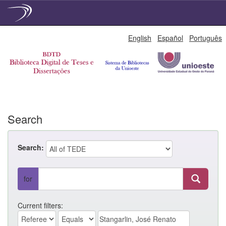
Skip
English
Español
Português
navigation
Search
Search:
for
Current filters: