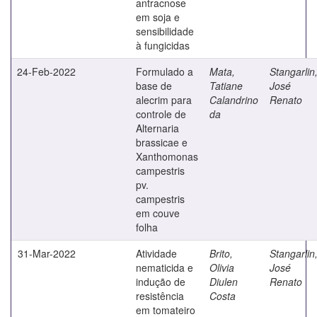
antracnose
em soja e
sensibilidade
à fungicidas
24-Feb-2022
Formulado a
Mata,
Stangarlin
base de
Tatiane
José
alecrim para
Calandrino
Renato
controle de
da
Alternaria
brassicae e
Xanthomonas
campestris
pv.
campestris
em couve
folha
31-Mar-2022
Atividade
Brito,
Stangarlin
nematicida e
Olivia
José
indução de
Diulen
Renato
resistência
Costa
em tomateiro