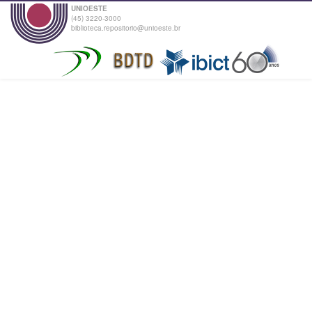
UNIOESTE
(45) 3220-3000
biblioteca.repositorio@unioeste.br