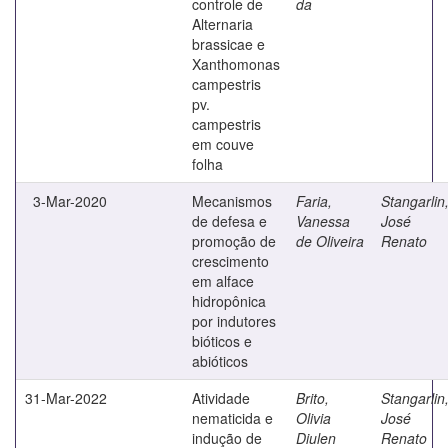
controle de
da
Alternaria
brassicae e
Xanthomonas
campestris
pv.
campestris
em couve
folha
3-Mar-2020
Mecanismos
Faria,
Stangarlin
de defesa e
Vanessa
José
promoção de
de Oliveira
Renato
crescimento
em alface
hidropônica
por indutores
bióticos e
abióticos
31-Mar-2022
Atividade
Brito,
Stangarlin
nematicida e
Olivia
José
indução de
Diulen
Renato