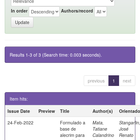
In order
Authors/record
Results 1-3 of 3 (Search time: 0.003 seconds).
previous
1
next
Item hits:
Issue Date
Preview
Title
Author(s)
Orientado
24-Feb-2022
Formulado a
Mata,
Stangarlin
base de
Tatiane
José
alecrim para
Calandrino
Renato