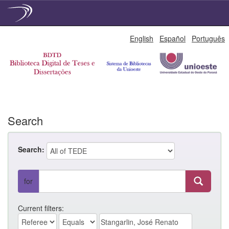
Skip
English
Español
Português
navigation
Search
Search:
for
Current filters: