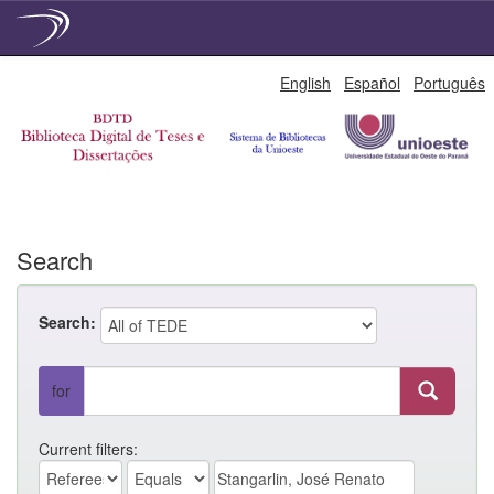
Skip
English
Español
Português
navigation
Search
Search:
for
Current filters: