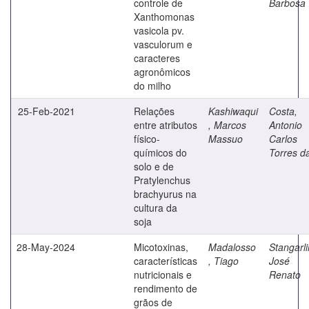
controle de
Barbosa
Xanthomonas
vasicola pv.
vasculorum e
caracteres
agronômicos
do milho
25-Feb-2021
Relações
Kashiwaqui
Costa,
entre atributos
, Marcos
Antonio
físico-
Massuo
Carlos
químicos do
Torres d
solo e de
Pratylenchus
brachyurus na
cultura da
soja
28-May-2024
Micotoxinas,
Madalosso
Stangarli
características
, Tiago
José
nutricionais e
Renato
rendimento de
grãos de