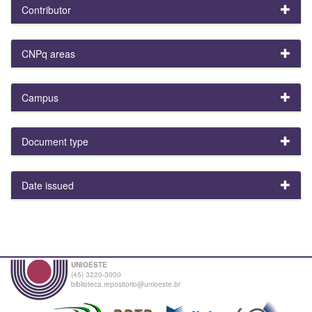
Contributor
CNPq areas
Campus
Document type
Date issued
UNIOESTE
(45) 3220-3000
biblioteca.repositorio@unioeste.br