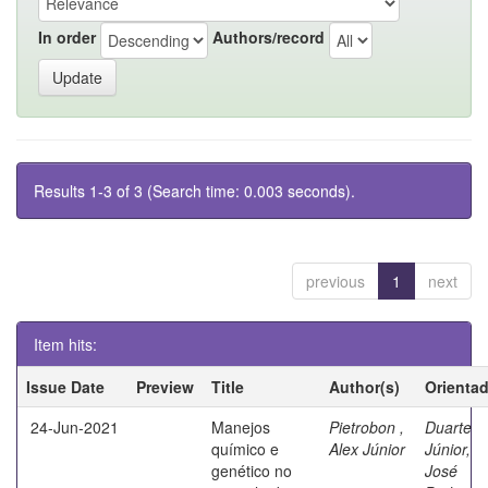
In order
Authors/record
Results 1-3 of 3 (Search time: 0.003 seconds).
previous
1
next
Item hits:
Issue Date
Preview
Title
Author(s)
Orienta
24-Jun-2021
Manejos
Pietrobon ,
Duarte
químico e
Alex Júnior
Júnior,
genético no
José