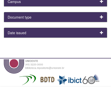
Campus
Document type
Date issued
UNIOESTE
(45) 3220-3000
biblioteca.repositorio@unioeste.br