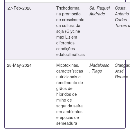
27-Feb-2020
Trichoderma
Sá, Raquel
Costa,
na promoção
Andrade
Antonio
de crescimento
Carlos
da cultura da
Torres 
soja (Glycine
max L.) em
diferentes
condições
edafoclimáticas
28-May-2024
Micotoxinas,
Madalosso
Stangarl
características
, Tiago
José
nutricionais e
Renato
rendimento de
grãos de
híbridos de
milho de
segunda safra
em ambientes
e épocas de
semeadura