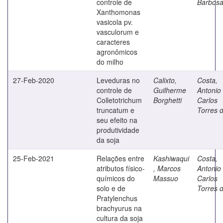
controle de
Barbos
Xanthomonas
vasicola pv.
vasculorum e
caracteres
agronômicos
do milho
27-Feb-2020
Leveduras no
Calixto,
Costa,
controle de
Guilherme
Antonio
Colletotrichum
Borghetti
Carlos
truncatum e
Torres 
seu efeito na
produtividade
da soja
25-Feb-2021
Relações entre
Kashiwaqui
Costa,
atributos físico-
, Marcos
Antonio
químicos do
Massuo
Carlos
solo e de
Torres 
Pratylenchus
brachyurus na
cultura da soja