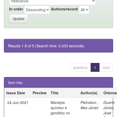
In order
Authors/record
Results 1-5 of 5 (Search time: 0.003 seconds).
previous
1
next
Item hits:
Issue Date
Preview
Title
Author(s)
Orienta
24-Jun-2021
Manejos
Pietrobon ,
Duarte
químico e
Alex Júnior
Júnior,
genético no
José