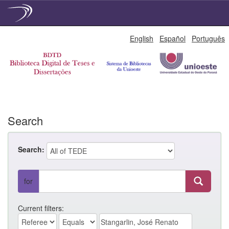
Skip
English
Español
Português
navigation
Search
Search:
for
Current filters: