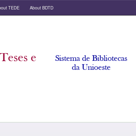
out TEDE
About BDTD