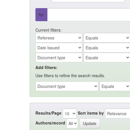
for
Current filters:
Add filters:
Use filters to refine the search results.
Results/Page
Sort items by
Authors/record