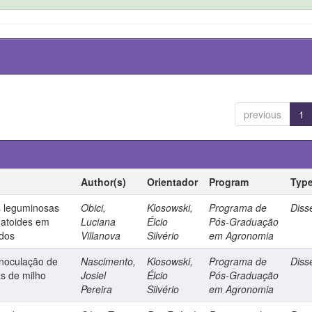
previous
1
Author(s)
Orientador
Program
Typ
as leguminosas
Obici,
Klosowski,
Programa de
Diss
matoides em
Luciana
Élcio
Pós-Graduação
ados
Villanova
Silvério
em Agronomia
inoculação de
Nascimento,
Klosowski,
Programa de
Diss
s de milho
Josiel
Élcio
Pós-Graduação
Pereira
Silvério
em Agronomia