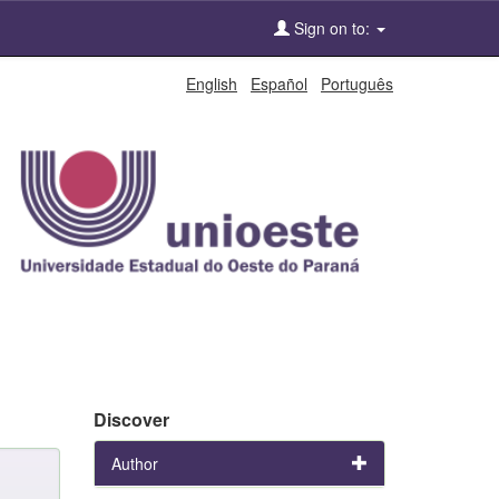
Sign on to:
English
Español
Português
Discover
Author