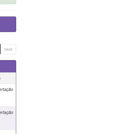
next
e
ertação
ertação