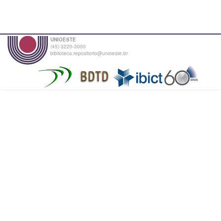
UNIOESTE
(45) 3220-3000
biblioteca.repositorio@unioeste.br