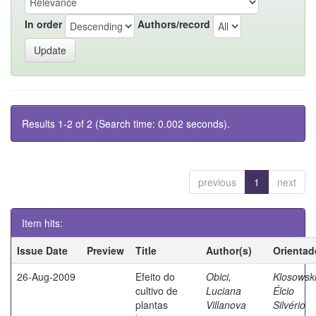
In order
Authors/record
Results 1-2 of 2 (Search time: 0.002 seconds).
previous
1
next
Item hits:
Issue Date
Preview
Title
Author(s)
Orientad
26-Aug-2009
Efeito do
Obici,
Klosowski
cultivo de
Luciana
Élcio
plantas
Villanova
Silvério