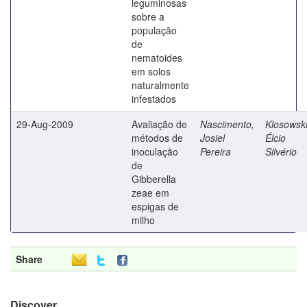
leguminosas
sobre a
população
de
nematoides
em solos
naturalmente
infestados
29-Aug-2009
Avaliação de
Nascimento,
Klosowski
métodos de
Josiel
Élcio
inoculação
Pereira
Silvério
de
Gibberella
zeae em
espigas de
milho
Share
Discover