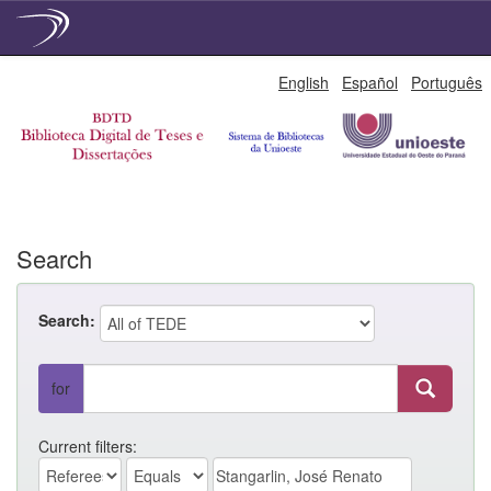
Skip
English
Español
Português
navigation
Search
Search:
for
Current filters: