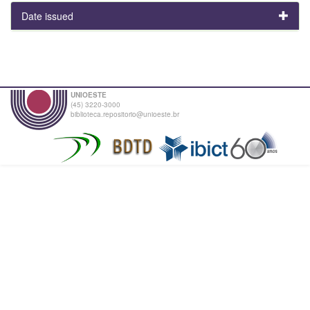
Date issued
UNIOESTE
(45) 3220-3000
biblioteca.repositorio@unioeste.br