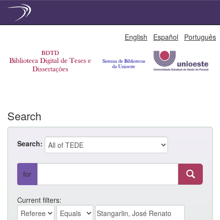
Skip
English
Español
Português
navigation
Search
Search:
for
Current filters: