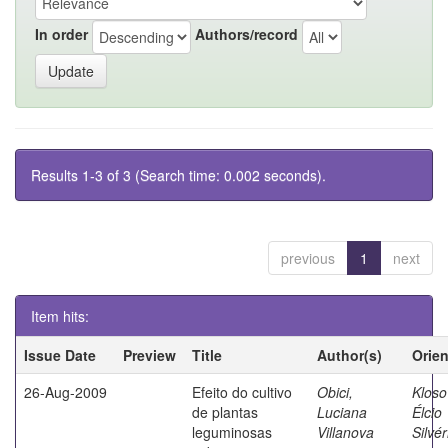
In order
Authors/record
Results 1-3 of 3 (Search time: 0.002 seconds).
previous
1
next
Item hits:
Issue Date
Preview
Title
Author(s)
Orie
26-Aug-2009
Efeito do cultivo
Obici,
Kloso
de plantas
Luciana
Élcio
leguminosas
Villanova
Silvér