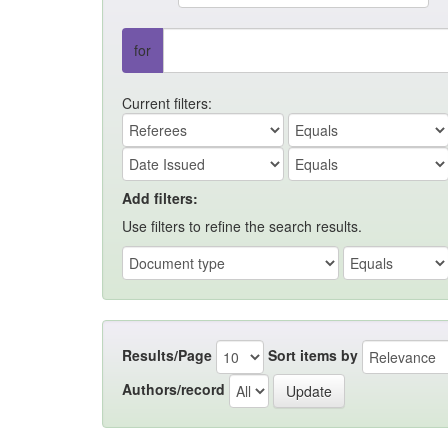
for
Current filters:
Add filters:
Use filters to refine the search results.
Results/Page
Sort items by
Authors/record