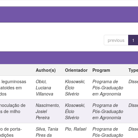
previous
1
Author(s)
Orientador
Program
Typ
as leguminosas
Obici,
Klosowski,
Programa de
Diss
matoides em
Luciana
Élcio
Pós-Graduação
ados
Villanova
Silvério
em Agronomia
inoculação de
Nascimento,
Klosowski,
Programa de
Diss
s de milho
Josiel
Élcio
Pós-Graduação
Pereira
Silvério
em Agronomia
o de porta-
Silva, Tania
Pio, Rafael
Programa de
Diss
ndições
Pires da
Pós-Graduação