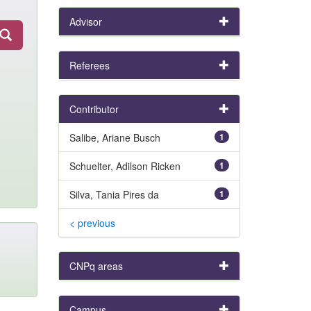
Advisor
Referees
Contributor
Salibe, Ariane Busch
1
Schuelter, Adilson Ricken
1
Silva, Tania Pires da
1
< previous
CNPq areas
Campus