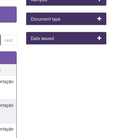
Document type
Date issued
next
e
ertação
ertação
ertação