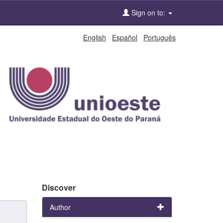
Sign on to:
English
Español
Português
Discover
Author