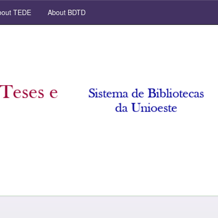
out TEDE
About BDTD