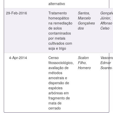
alternativo
29-Feb-2016
Tratamento
Santos,
Gonçal
homeopático
Marcelo
Júnior,
na remediação
Gonçalves
Affonso
de solos
dos
Celso
contaminados
por metais
cultivados com
soja e trigo
4-Apr-2014
Censo
Scalon
Vasconc
fitossociológico,
Filho,
Edmar
avaliação de
Homero
Soares
métodos
amostrais e
dispersão de
espécies
arbóreas em
fragmento de
mata de
cerrado