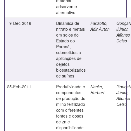
material
adsorvente
alternativo
9-Dec-2016
Dinâmica de
Parizotto,
Gonçal
nitrato e metais
Adir Airton
Júnior,
em solos do
Affonso
Estado do
Celso
Paraná,
submetidos a
aplicações de
dejetos
bioestabilizados
de suínos
25-Feb-2011
Produtividade e
Nacke,
Gonçal
componentes
Herbert
Júnior,
de produção do
Affonso
milho fertilizado
Celso
com diferentes
fontes e doses
de zn e
disponibilidade