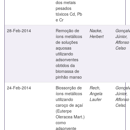
dos metais
pesados
tóxicos Cd, Pb
e Cr
28-Feb-2014
Remoção de
Nacke,
Gonçal
íons metálicos
Herbert
Júnior,
de soluções
Affonso
aquosas
Celso
utilizando
adsorventes
obtidos da
biomassa de
pinhão manso
24-Feb-2014
Biossorção de
Rech,
Gonçal
íons metálicos
Angela
Júnior,
utilizando
Laufer
Affonso
caroço de açaí
Celso
(Euterpe
Oleracea Mart.)
como
adsorvente