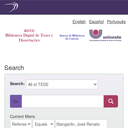
Skip
English
Español
Português
navigation
Search
Search:
for
Current filters: