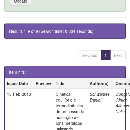
Results 1-9 of 9 (Search time: 0.004 seconds).
previous
1
next
Item hits:
Issue Date
Preview
Title
Author(s)
Orient
18-Feb-2013
Cinética,
Schwantes,
Gonçal
equilíbrio e
Daniel
Júnior,
termodinâmica
Affonso
do processo de
Celso
adsorção de
íons metálicos
utilizando