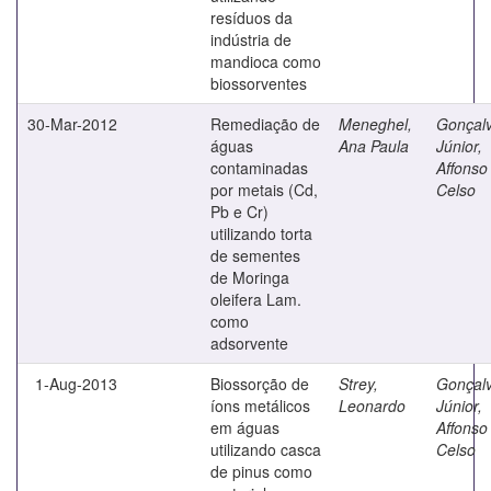
resíduos da
indústria de
mandioca como
biossorventes
30-Mar-2012
Remediação de
Meneghel,
Gonçal
águas
Ana Paula
Júnior,
contaminadas
Affonso
por metais (Cd,
Celso
Pb e Cr)
utilizando torta
de sementes
de Moringa
oleifera Lam.
como
adsorvente
1-Aug-2013
Biossorção de
Strey,
Gonçal
íons metálicos
Leonardo
Júnior,
em águas
Affonso
utilizando casca
Celso
de pinus como