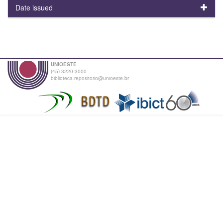
Date issued
UNIOESTE
(45) 3220-3000
biblioteca.repositorio@unioeste.br