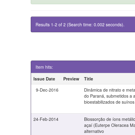
Results 1-2 of 2 (Search time: 0.002 seconds).
Item hits:
Issue Date
Preview
Title
9-Dec-2016
Dinâmica de nitrato e met
do Paraná, submetidos a a
bioestabilizados de suínos
24-Feb-2014
Biossorção de íons metálic
açaí (Euterpe Oleracea M
alternativo