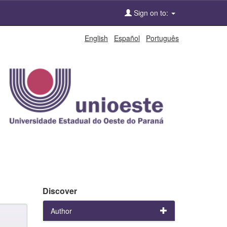
Sign on to:
English
Español
Português
Discover
Author