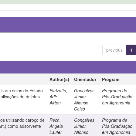
previous
1
Author(s)
Orientador
Program
ais em solos do Estado
Parizotto,
Gonçalves
Programa de
plicações de dejetos
Adir
Júnior,
Pós-Graduação
Airton
Affonso
em Agronomia
Celso
os utilizando caroço de
Rech,
Gonçalves
Programa de
art.) como adsorvente
Angela
Júnior,
Pós-Graduação
Laufer
Affonso
em Agronomia