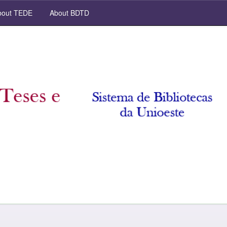
out TEDE
About BDTD