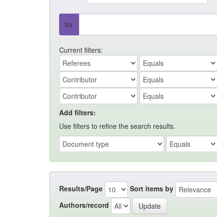
for
Current filters:
Add filters:
Use filters to refine the search results.
Results/Page
Sort items by
Authors/record