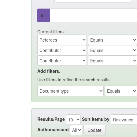
for
Current filters:
Add filters:
Use filters to refine the search results.
Results/Page
Sort items by
Authors/record