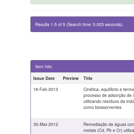
Results 1-5 of 5 (Search time: 0.003 seconds).
Item hits:
Issue Date
Preview
Title
18-Feb-2013
Cinética, equilíbrio e ter
processo de adsorção de í
utilizando resíduos da ind
como biossorventes
30-Mar-2012
Remediação de águas con
metais (Cd, Pb e Cr) utiliz