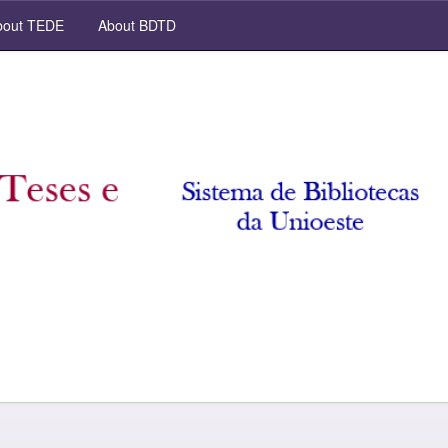
out TEDE
About BDTD