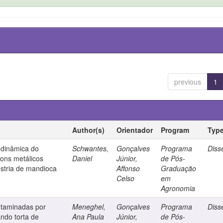
previous
1
Author(s)
Orientador
Program
Typ
modinâmica do
Schwantes,
Gonçalves
Programa
Diss
ons metálicos
Daniel
Júnior,
de Pós-
ústria de mandioca
Affonso
Graduação
Celso
em
Agronomia
taminadas por
Meneghel,
Gonçalves
Programa
Diss
ando torta de
Ana Paula
Júnior,
de Pós-