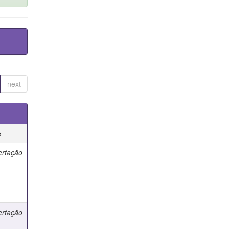
next
e
ertação
ertação