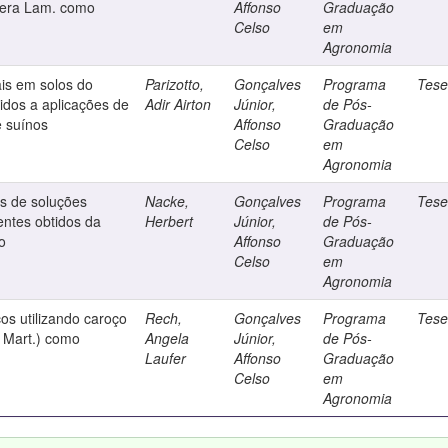
fera Lam. como
Affonso
Graduação
Celso
em
Agronomia
ais em solos do
Parizotto,
Gonçalves
Programa
Tes
idos a aplicações de
Adir Airton
Júnior,
de Pós-
e suínos
Affonso
Graduação
Celso
em
Agronomia
s de soluções
Nacke,
Gonçalves
Programa
Tes
entes obtidos da
Herbert
Júnior,
de Pós-
o
Affonso
Graduação
Celso
em
Agronomia
os utilizando caroço
Rech,
Gonçalves
Programa
Tes
 Mart.) como
Angela
Júnior,
de Pós-
Laufer
Affonso
Graduação
Celso
em
Agronomia