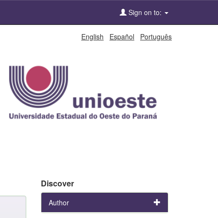
Sign on to:
English
Español
Português
Discover
Author